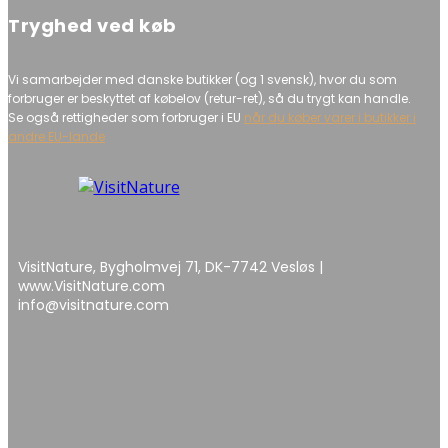
Tryghed ved køb
Vi samarbejder med danske butikker (og 1 svensk), hvor du som
forbruger er beskyttet af købelov (retur-ret), så du trygt kan handle.
Se også rettigheder som forbruger i EU
når du køber varer i butikker i
andre EU-lande
VisitNature, Bygholmvej 71, DK-7742 Vesløs |
www.VisitNature.com
info@visitnature.com