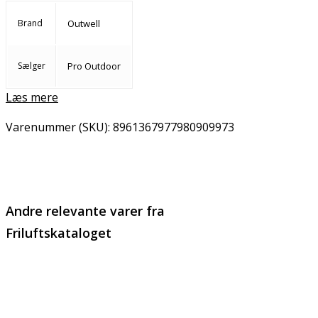
Brand
Outwell
Sælger
Pro Outdoor
Læs mere
Varenummer (SKU):
8961367977980909973
Email
Copy URL
Andre relevante varer fra
Friluftskataloget