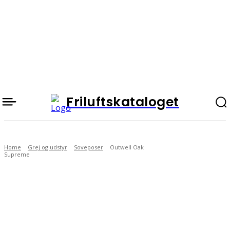
Friluftskataloget
Home
Grej og udstyr
Soveposer
Outwell Oak
Supreme