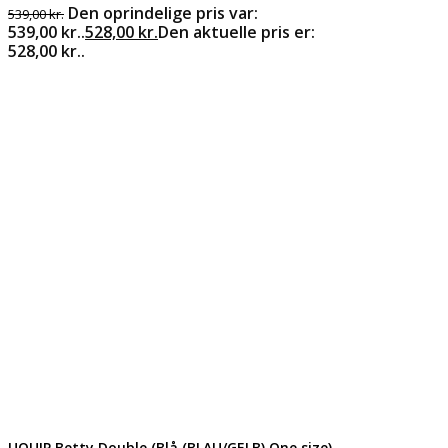
Den oprindelige pris var:
539,00
kr.
539,00 kr..
528,00
kr.
Den aktuelle pris er:
528,00 kr..
UQUIP Betty Double (Blå (BLAU/GELB) One size)