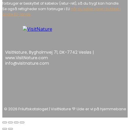
forbruger er beskyttet af købelov (retur-ret), så du trygt kan handle.
Se også rettigheder som forbruger i EU
når du køber varer i butikker i
andre EU-lande
VisitNature, Bygholmvej 71, DK-7742 Vesløs |
www.VisitNature.com
info@visitnature.com
© 2026 Friluftskataloget | VisitNature 💚 Ude er vi på hjemmebane