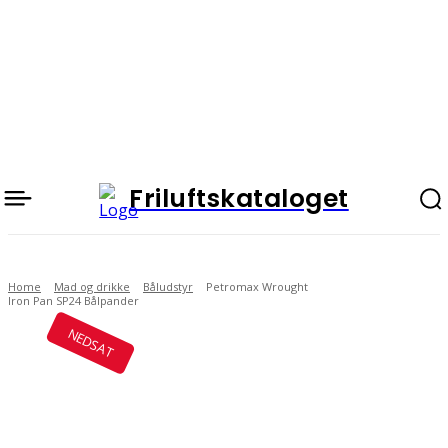
Friluftskataloget
Home
Mad og drikke
Båludstyr
Petromax Wrought
Iron Pan SP24 Bålpander
NEDSAT