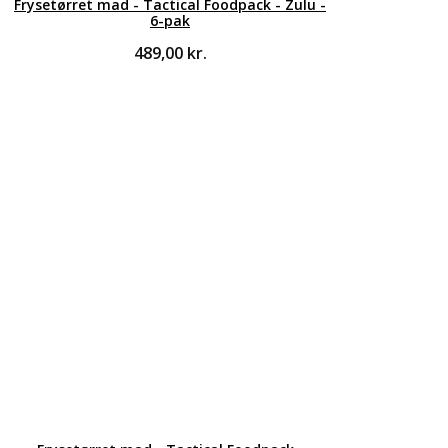
Frysetørret mad - Tactical Foodpack - Zulu -
6-pak
489,00
kr.