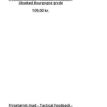
Oksekød Bourgogne gryde
109,00
kr.
Frysetørret mad - Tactical Foodpack -