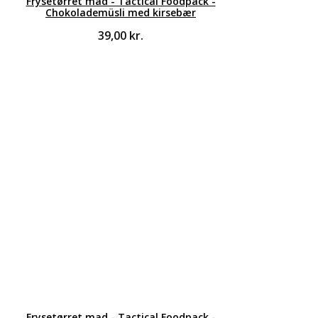
Frysetørret mad - Tactical Foodpack -
Chokolademüsli med kirsebær
39,00
kr.
Frysetørret mad - Tactical Foodpack -