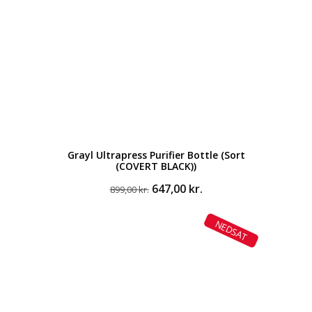
Grayl Ultrapress Purifier Bottle (Sort
(COVERT BLACK))
Den
Den
647,00
kr.
899,00
kr.
oprindelige
aktuelle
pris
pris
NEDSAT
var:
er:
899,00 kr..
647,00 kr..