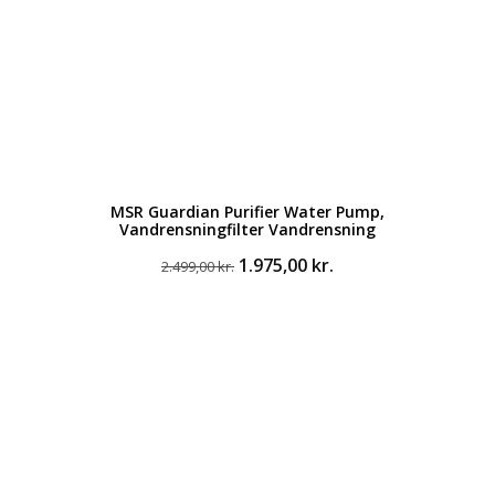
MSR Guardian Purifier Water Pump,
Vandrensningfilter Vandrensning
Den
Den
1.975,00
kr.
2.499,00
kr.
oprindelige
aktuelle
pris
pris
var:
er:
2.499,00 kr..
1.975,00 kr..