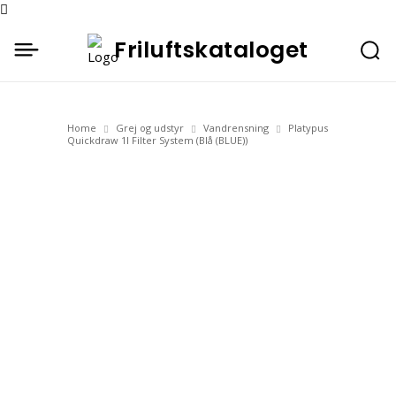
Friluftskataloget
Home
Grej og udstyr
Vandrensning
Platypus
Quickdraw 1l Filter System (Blå (BLUE))