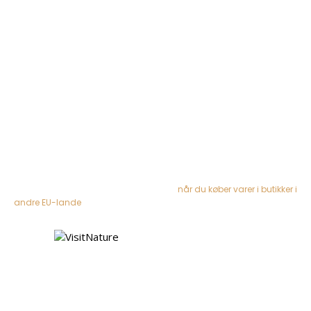
katalogets annoncører. Vi indhenter og opdaterer automatisk
priser og tilbud fra butikkerne så du har overblikket ét sted!
Om Friluftskataloget
Data- og privatlivspolitik
Handelsbetingelser
Tryghed ved køb
Vi samarbejder med danske butikker (og 1 svensk), hvor du som
forbruger er beskyttet af købelov (retur-ret), så du trygt kan handle.
Se også rettigheder som forbruger i EU
når du køber varer i butikker i
andre EU-lande
VisitNature, Bygholmvej 71, DK-7742 Vesløs |
www.VisitNature.com
info@visitnature.com