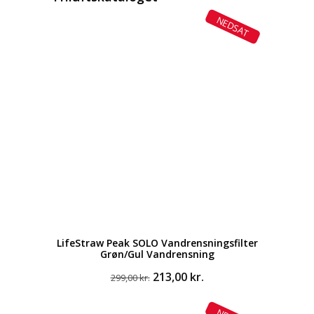
NEDSAT
LifeStraw Peak SOLO Vandrensningsfilter
Grøn/Gul Vandrensning
Den
Den
213,00
kr.
299,00
kr.
oprindelige
aktuelle
pris
pris