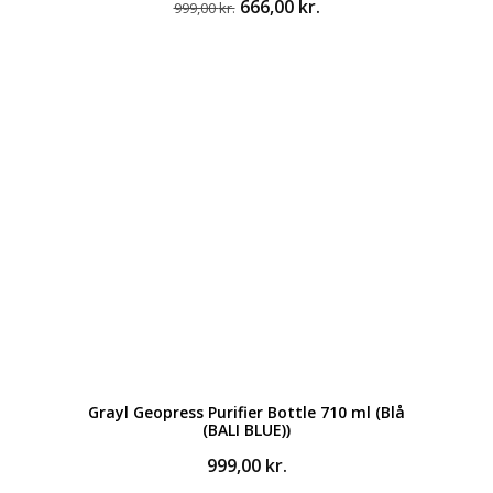
Den
Den
666,00
kr.
999,00
kr.
oprindelige
aktuelle
pris
pris
var:
er:
999,00 kr..
666,00 kr..
Grayl Geopress Purifier Bottle 710 ml (Blå
(BALI BLUE))
999,00
kr.