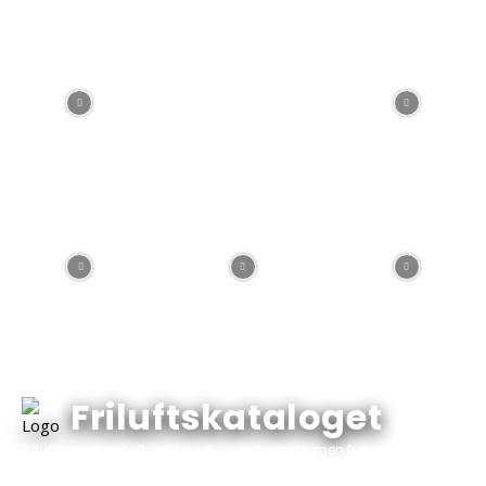
Friluftskataloget
Friluftskataloget.dk er ikke selv lagerførende, men fungerer
udelukkende som et varekatalog med varer, priser og tilbud fra