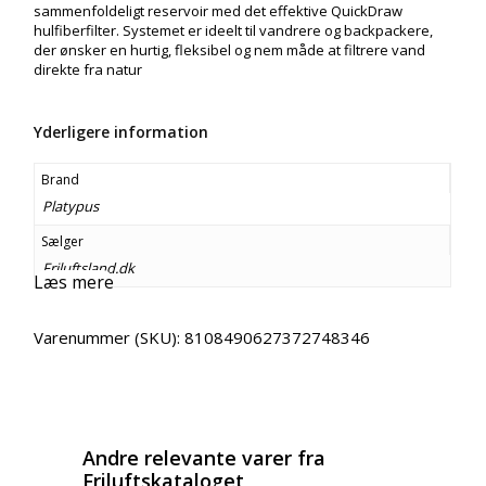
sammenfoldeligt reservoir med det effektive QuickDraw
hulfiberfilter. Systemet er ideelt til vandrere og backpackere,
der ønsker en hurtig, fleksibel og nem måde at filtrere vand
direkte fra natur
Yderligere information
Brand
Platypus
Sælger
Friluftsland.dk
Læs mere
Varenummer (SKU):
8108490627372748346
Email
Copy URL
Andre relevante varer fra
Friluftskataloget