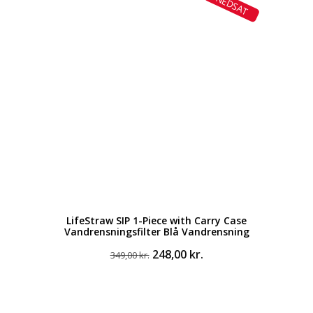
NEDSAT
var:
er:
299,00 kr..
213,00 kr..
LifeStraw SIP 1-Piece with Carry Case
Vandrensningsfilter Blå Vandrensning
Den
Den
248,00
kr.
349,00
kr.
oprindelige
aktuelle
pris
pris
var:
er:
349,00 kr..
248,00 kr..