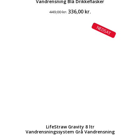
Vandrensning Blå Drikkeflasker
Den
Den
336,00
kr.
449,00
kr.
oprindelige
aktuelle
pris
pris
NEDSAT
var:
er:
449,00 kr..
336,00 kr..
LifeStraw Gravity 8 ltr
Vandrensningssystem Grå Vandrensning