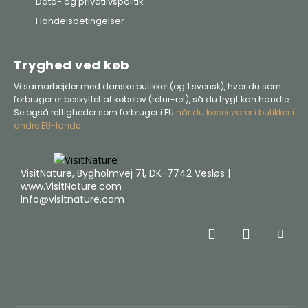
Data- og privatlivspolitik
Handelsbetingelser
Tryghed ved køb
Vi samarbejder med danske butikker (og 1 svensk), hvor du som
forbruger er beskyttet af købelov (retur-ret), så du trygt kan handle.
Se også rettigheder som forbruger i EU
når du køber varer i butikker i
andre EU-lande
VisitNature, Bygholmvej 71, DK-7742 Vesløs |
www.VisitNature.com
info@visitnature.com