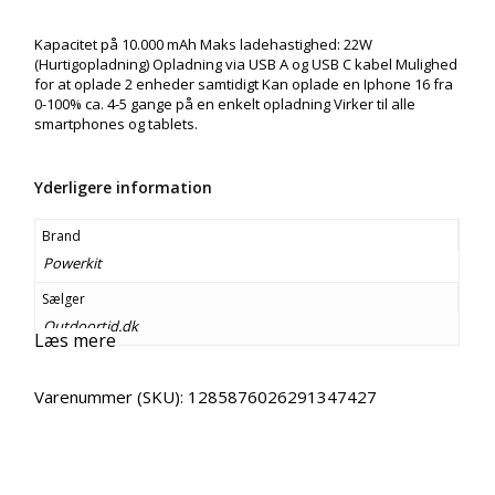
Kapacitet på 10.000 mAh Maks ladehastighed: 22W
(Hurtigopladning) Opladning via USB A og USB C kabel Mulighed
for at oplade 2 enheder samtidigt Kan oplade en Iphone 16 fra
0-100% ca. 4-5 gange på en enkelt opladning Virker til alle
smartphones og tablets.
Yderligere information
Brand
Powerkit
Sælger
Outdoortid.dk
Læs mere
Varenummer (SKU):
1285876026291347427
Email
Copy URL