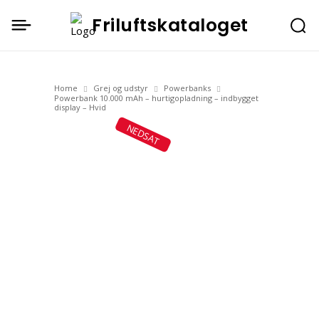
Friluftskataloget
Home
Grej og udstyr
Powerbanks
Powerbank 10.000 mAh – hurtigopladning – indbygget
display – Hvid
NEDSAT