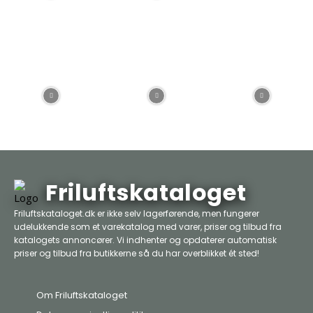
Friluftskataloget
Friluftskataloget.dk er ikke selv lagerførende, men fungerer
udelukkende som et varekatalog med varer, priser og tilbud fra
katalogets annoncører. Vi indhenter og opdaterer automatisk
priser og tilbud fra butikkerne så du har overblikket ét sted!
Om Friluftskataloget