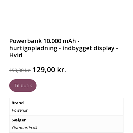
Powerbank 10.000 mAh -
hurtigopladning - indbygget display -
Hvid
Den
Den
129,00
kr.
199,00
kr.
oprindelige
aktuelle
pris
pris
Til butik
var:
er:
199,00 kr..
129,00 kr..
Brand
Powerkit
Sælger
Outdoortid.dk