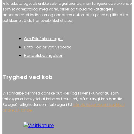
Friluftskataloget.dk er ikke selv lagerførende, men fungerer udelukkende
som et varekatalog med varer, priser og tilbud fra katalogets
annoncører. Vi indhenter og opdaterer automatisk priser og tilbud fra
butikkerne så du har overblikket ét sted!
Om Friluftskataloget
Data- og privatlivspolitik
Handelsbetingelser
Tryghed ved køb
Vi samarbejder med danske butikker (og 1 svensk), hvor du som
forbruger er beskyttet af købelov (retur-ret), så du trygt kan handle.
Se også rettigheder som forbruger i EU
når du køber varer i butikker i
andre EU-lande