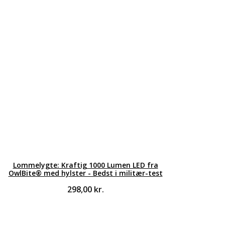
Lommelygte: Kraftig 1000 Lumen LED fra
OwlBite® med hylster - Bedst i militær-test
298,00
kr.