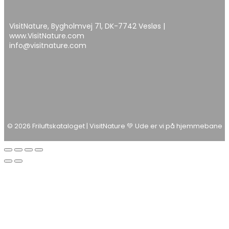
VisitNature, Bygholmvej 71, DK-7742 Vesløs |
www.VisitNature.com
info@visitnature.com
© 2026 Friluftskataloget | VisitNature 💚 Ude er vi på hjemmebane