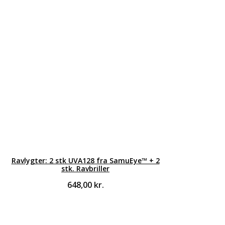
Ravlygter: 2 stk UVA128 fra SamuEye™ + 2
stk. Ravbriller
648,00
kr.