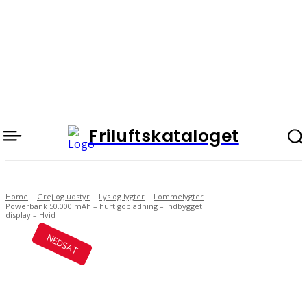
Friluftskataloget
Home
Grej og udstyr
Lys og lygter
Lommelygter
Powerbank 50.000 mAh – hurtigopladning – indbygget
display – Hvid
NEDSAT