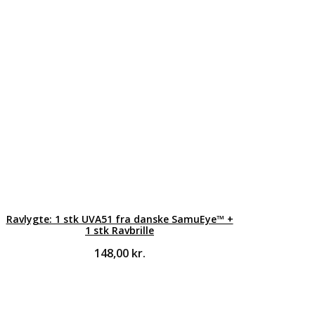
Ravlygte: 1 stk UVA51 fra danske SamuEye™ +
1 stk Ravbrille
148,00
kr.