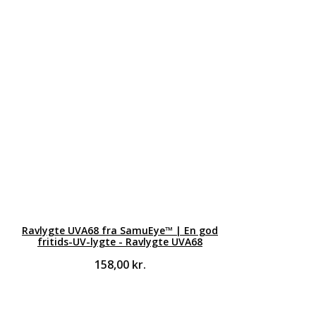
Ravlygte UVA68 fra SamuEye™ | En god
fritids-UV-lygte - Ravlygte UVA68
158,00
kr.