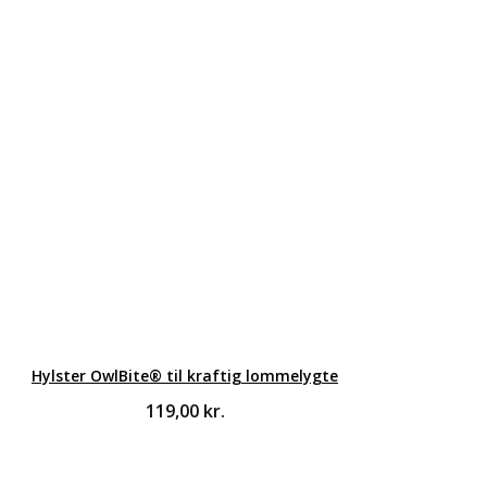
Hylster OwlBite® til kraftig lommelygte
119,00
kr.