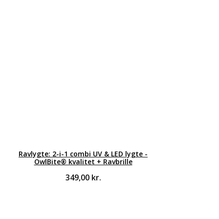
Ravlygte: 2-i-1 combi UV & LED lygte -
OwlBite® kvalitet + Ravbrille
349,00
kr.