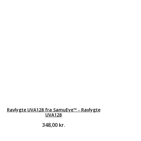
Ravlygte UVA128 fra SamuEye™ - Ravlygte
UVA128
348,00
kr.