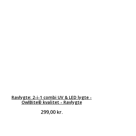
Ravlygte: 2-i-1 combi UV & LED lygte -
OwlBite® kvalitet - Ravlygte
299,00
kr.