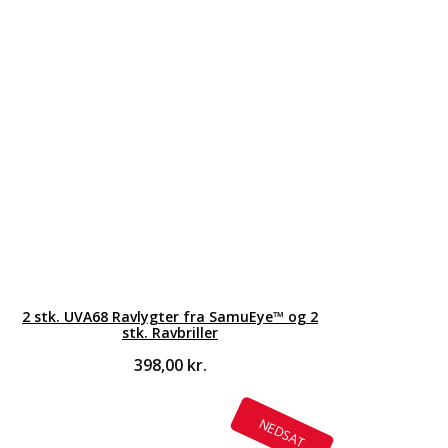
2 stk. UVA68 Ravlygter fra SamuEye™ og 2
stk. Ravbriller
398,00
kr.
NEDSAT