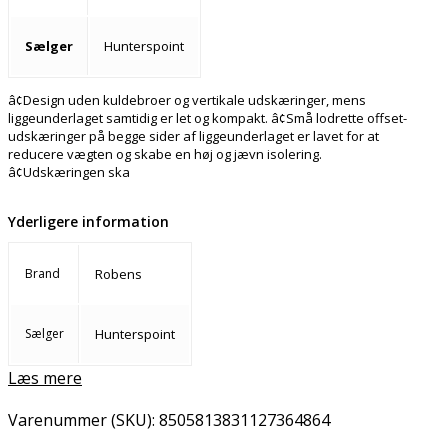
Sælger
Hunterspoint
â¢Design uden kuldebroer og vertikale udskæringer, mens
liggeunderlaget samtidig er let og kompakt. â¢Små lodrette offset-
udskæringer på begge sider af liggeunderlaget er lavet for at
reducere vægten og skabe en høj og jævn isolering.
â¢Udskæringen ska
Yderligere information
Brand
Robens
Sælger
Hunterspoint
Læs mere
Varenummer (SKU):
8505813831127364864