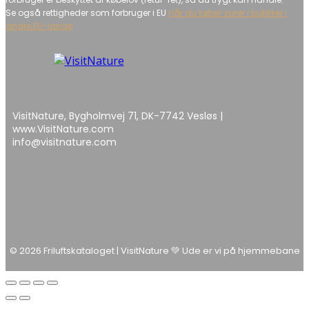
Se også rettigheder som forbruger i EU
når du køber varer i butikker i
andre EU-lande
VisitNature, Bygholmvej 71, DK-7742 Vesløs |
www.VisitNature.com
info@visitnature.com
© 2026 Friluftskataloget | VisitNature 💚 Ude er vi på hjemmebane