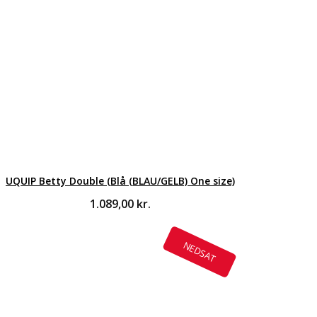
UQUIP Betty Double (Blå (BLAU/GELB) One size)
1.089,00
kr.
NEDSAT