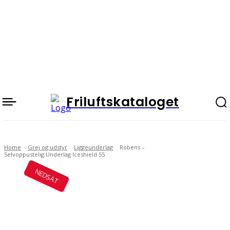
Friluftskataloget
Home
Grej og udstyr
Liggeunderlag
Robens –
Selvoppustelig Underlag Iceshield 55
NEDSAT