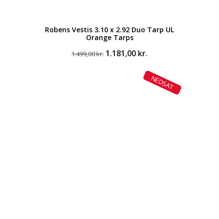
Robens Vestis 3.10 x 2.92 Duo Tarp UL
Orange Tarps
Den
Den
1.181,00
kr.
1.499,00
kr.
oprindelige
aktuelle
pris
pris
NEDSAT
var:
er:
1.499,00 kr..
1.181,00 kr..