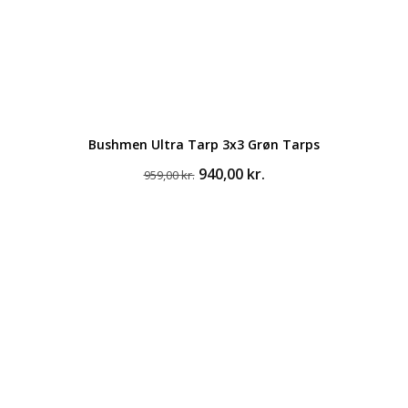
Bushmen Ultra Tarp 3x3 Grøn Tarps
Den
Den
940,00
kr.
959,00
kr.
oprindelige
aktuelle
pris
pris
var:
er:
959,00 kr..
940,00 kr..