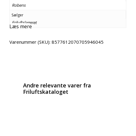
Robens
Sælger
Friluftslageret
Læs mere
Varenummer (SKU):
8577612070705946045
Email
Copy URL
Andre relevante varer fra
Friluftskataloget