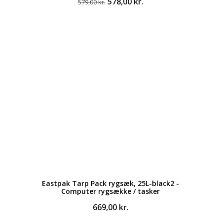
Den
Den
578,00
kr.
579,00
kr.
oprindelige
aktuelle
pris
pris
var:
er:
579,00 kr..
578,00 kr..
Eastpak Tarp Pack rygsæk, 25L-black2 -
Computer rygsække / tasker
669,00
kr.