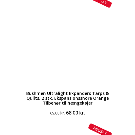
NEDSAT
849,00 kr..
662,00 kr..
Bushmen Ultralight Expanders Tarps &
Quilts, 2 stk. Ekspansionssnore Orange
Tilbehør til hængekøjer
Den
Den
68,00
kr.
69,00
kr.
oprindelige
aktuelle
pris
pris
NEDSAT
var:
er: