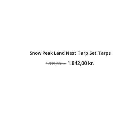
Snow Peak Land Nest Tarp Set Tarps
Den
Den
1.842,00
kr.
1.919,00
kr.
oprindelige
aktuelle
pris
pris
var:
er:
1.919,00 kr..
1.842,00 kr..