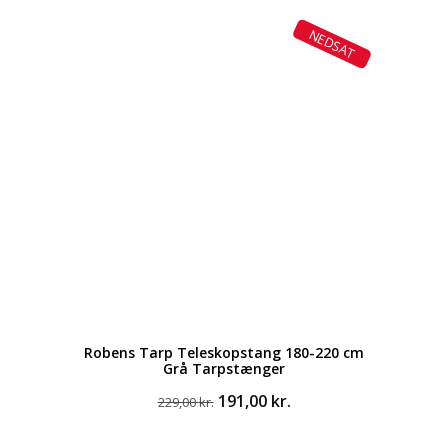
NEDSAT
Robens Tarp Teleskopstang 180-220 cm
Grå Tarpstænger
Den
Den
191,00
kr.
229,00
kr.
oprindelige
aktuelle
pris
pris