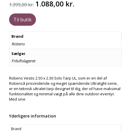
Den
Den
1.088,00
kr.
1.399,00
kr.
oprindelige
aktuelle
pris
pris
Til butik
var:
er:
1.399,00 kr..
1.088,00 kr..
Brand
Robens
Sælger
Friluftslageret
Robens Vestis 2.50 x 2.30 Solo Tarp UL, som er en del af
Robensâ prisvindende og meget spændende Ultralight-serie,
er en teknisk ultralet tarp designet til dig, der vil have maksimal
funktionalitet og minimal vægt på alle dine outdoor-eventyr.
Med sine
Yderligere information
Brand