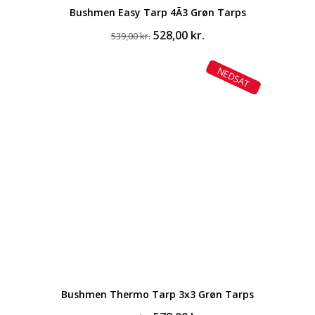
Bushmen Easy Tarp 4Ã3 Grøn Tarps
Den
Den
528,00
kr.
539,00
kr.
oprindelige
aktuelle
pris
pris
NEDSAT
var:
er:
539,00 kr..
528,00 kr..
Bushmen Thermo Tarp 3x3 Grøn Tarps