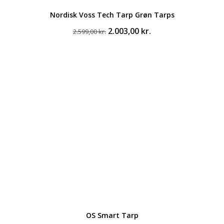
Nordisk Voss Tech Tarp Grøn Tarps
Den
Den
2.003,00
kr.
2.599,00
kr.
oprindelige
aktuelle
pris
pris
var:
er:
2.599,00 kr..
2.003,00 kr..
OS Smart Tarp