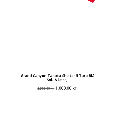
69,00 kr..
68,00 kr..
Grand Canyon Tahuta Shelter 5 Tarp Blå
Sol- & læsejl
Den
Den
1.000,00
kr.
2.300,00
kr.
oprindelige
aktuelle
pris
pris
var:
er:
2.300,00 kr..
1.000,00 kr..