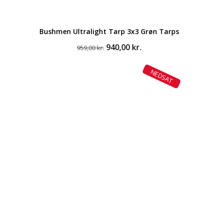
Bushmen Ultralight Tarp 3x3 Grøn Tarps
Den
Den
940,00
kr.
959,00
kr.
oprindelige
aktuelle
pris
pris
NEDSAT
var:
er:
959,00 kr..
940,00 kr..