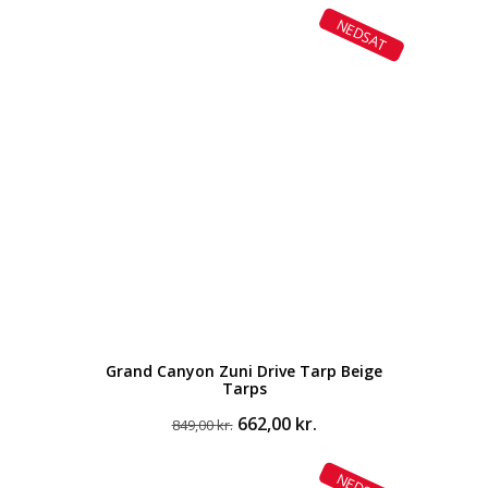
NEDSAT
Grand Canyon Zuni Drive Tarp Beige
Tarps
Den
Den
662,00
kr.
849,00
kr.
oprindelige
aktuelle
pris
pris
var:
er: