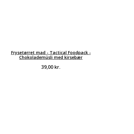
Frysetørret mad - Tactical Foodpack -
Chokolademüsli med kirsebær
39,00
kr.