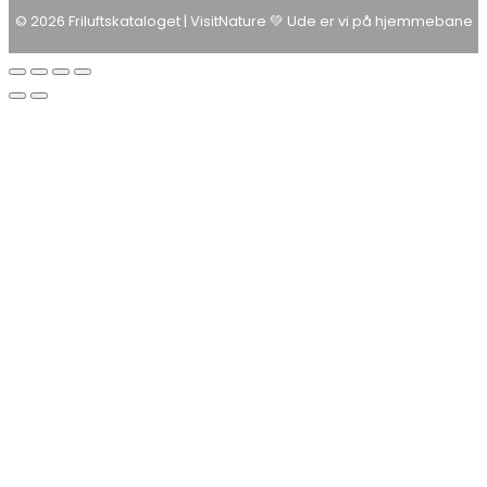
© 2026 Friluftskataloget | VisitNature 💚 Ude er vi på hjemmebane