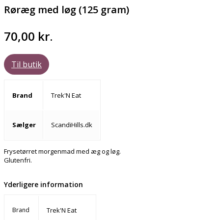
Røræg med løg (125 gram)
70,00
kr.
Til butik
Brand
Trek'N Eat
Sælger
ScandiHills.dk
Frysetørret morgenmad med æg og løg.
Glutenfri.
Yderligere information
Brand
Trek'N Eat