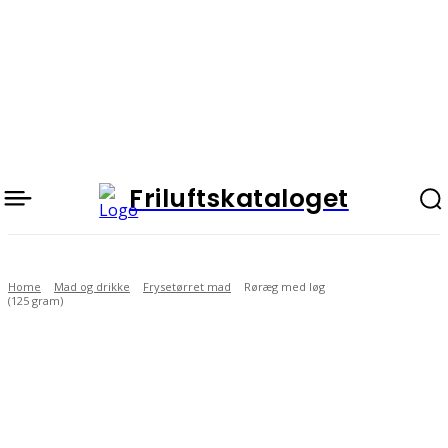
Friluftskataloget
Home
Mad og drikke
Frysetørret mad
Røræg med løg
(125 gram)