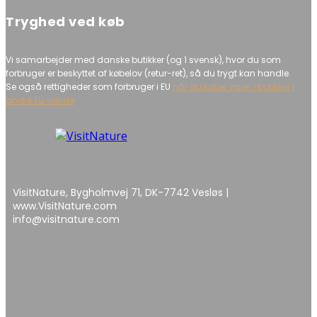
Tryghed ved køb
Vi samarbejder med danske butikker (og 1 svensk), hvor du som
forbruger er beskyttet af købelov (retur-ret), så du trygt kan handle.
Se også rettigheder som forbruger i EU
når du køber varer i butikker i
andre EU-lande
VisitNature, Bygholmvej 71, DK-7742 Vesløs |
www.VisitNature.com
info@visitnature.com