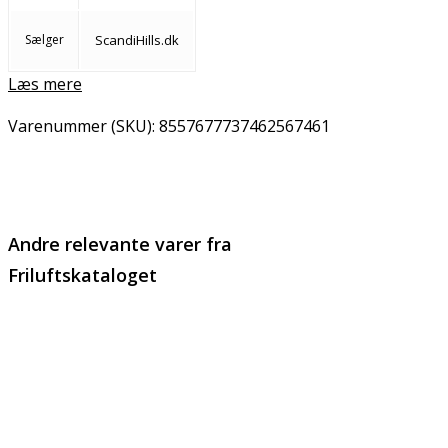
Sælger
ScandiHills.dk
Læs mere
Varenummer (SKU):
8557677737462567461
Email
Copy URL
Andre relevante varer fra
Friluftskataloget