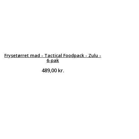
Frysetørret mad - Tactical Foodpack - Zulu -
6-pak
489,00
kr.