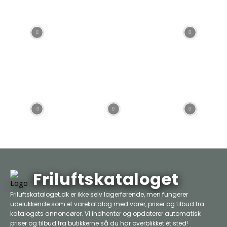
Friluftskataloget
Friluftskataloget.dk er ikke selv lagerførende, men fungerer
udelukkende som et varekatalog med varer, priser og tilbud fra
katalogets annoncører. Vi indhenter og opdaterer automatisk
priser og tilbud fra butikkerne så du har overblikket ét sted!