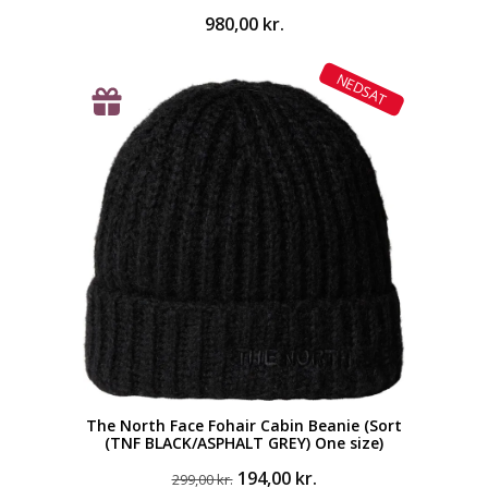
980,00
kr.
NEDSAT
The North Face Fohair Cabin Beanie (Sort
(TNF BLACK/ASPHALT GREY) One size)
Den
Den
194,00
kr.
299,00
kr.