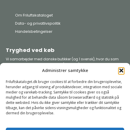
Om Friluftskataloget
Data- og privatlivspolitik
Handelsbetingelser
Tryghed ved køb
Vi samarbejder med danske butikker (og 1 svensk), hvor du som
forbruger er beskyttet af købelov (retur-ret), så du trygt kan handle.
Administrer samtykke
Se også rettigheder som forbruger i EU
når du køber varer i butikker i
andre EU-lande
Friluftskataloget.dk bruger cookies til at forbedre din brugeroplevelse,
herunder adgang til visning af produktvideoer, integration med sociale
medier og varekøb-tracking. Samtykke til cookies giver os også
VisitNature, Bygholmvej 71, DK-7742 Vesløs |
mulighed for at behandle data såsom browseradfærd og statistik på
www.VisitNature.com
dette websted. Hvis du ikke giver samtykke eller trækker dit samtykke
info@visitnature.com
tilbage, kan det påvirke sidens visningsmuligheder og funktionalitet og
dermed din brugeroplevelse.