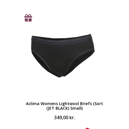
oprindelige
aktuelle
pris
pris
var:
er:
299,00 kr..
194,00 kr..
Aclima Womens Lightwool Briefs (Sort
(JET BLACK) Small)
349,00
kr.