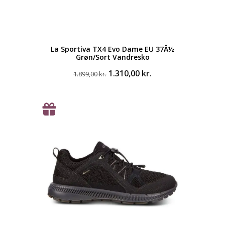
La Sportiva TX4 Evo Dame EU 37Â½
Grøn/Sort Vandresko
Den
Den
1.310,00
kr.
1.899,00
kr.
oprindelige
aktuelle
pris
pris
var:
er:
1.899,00 kr..
1.310,00 kr..