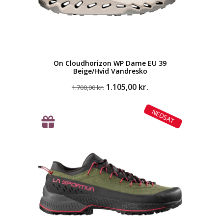
On Cloudhorizon WP Dame EU 39
Beige/Hvid Vandresko
Den
Den
1.105,00
kr.
1.700,00
kr.
oprindelige
aktuelle
pris
pris
NEDSAT
var:
er:
1.700,00 kr..
1.105,00 kr..