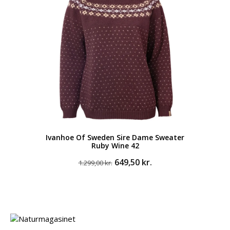
Ivanhoe Of Sweden Sire Dame Sweater
Ruby Wine 42
Den
Den
649,50
kr.
1.299,00
kr.
oprindelige
aktuelle
pris
pris
var:
er:
1.299,00 kr..
649,50 kr..