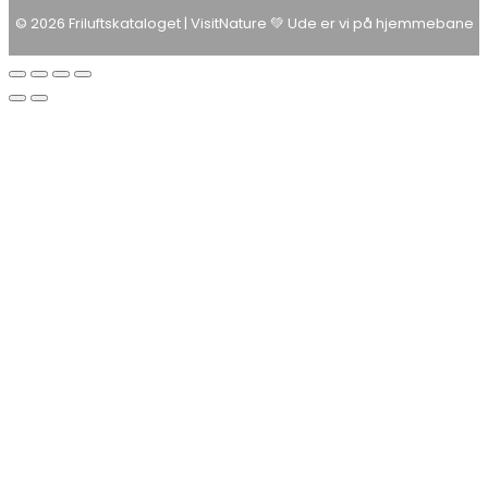
© 2026 Friluftskataloget | VisitNature 💚 Ude er vi på hjemmebane