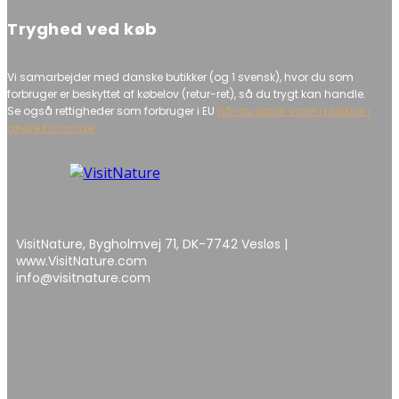
Tryghed ved køb
Vi samarbejder med danske butikker (og 1 svensk), hvor du som
forbruger er beskyttet af købelov (retur-ret), så du trygt kan handle.
Se også rettigheder som forbruger i EU
når du køber varer i butikker i
andre EU-lande
VisitNature, Bygholmvej 71, DK-7742 Vesløs |
www.VisitNature.com
info@visitnature.com