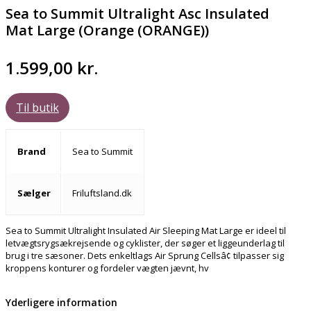
Sea to Summit Ultralight Asc Insulated
Mat Large (Orange (ORANGE))
1.599,00
kr.
Til butik
Brand
Sea to Summit
Sælger
Friluftsland.dk
Sea to Summit Ultralight Insulated Air Sleeping Mat Large er ideel til
letvægtsrygsækrejsende og cyklister, der søger et liggeunderlag til
brug i tre sæsoner. Dets enkeltlags Air Sprung Cellsâ¢ tilpasser sig
kroppens konturer og fordeler vægten jævnt, hv
Yderligere information