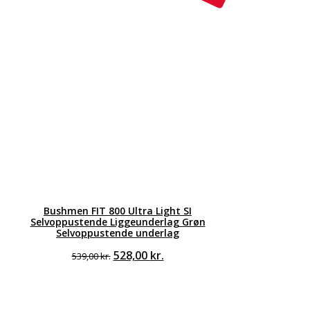
Bushmen FIT 800 Ultra Light SI
Selvoppustende Liggeunderlag Grøn
Selvoppustende underlag
Den
Den
528,00
kr.
539,00
kr.
oprindelige
aktuelle
pris
pris
var:
er:
539,00 kr..
528,00 kr..