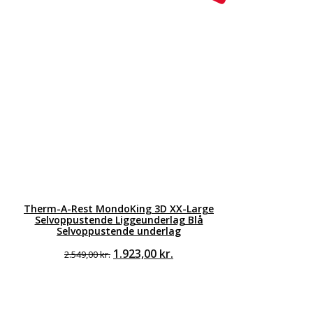
Therm-A-Rest MondoKing 3D XX-Large
Selvoppustende Liggeunderlag Blå
Selvoppustende underlag
Den
Den
1.923,00
kr.
2.549,00
kr.
oprindelige
aktuelle
pris
pris
var:
er:
2.549,00 kr..
1.923,00 kr..