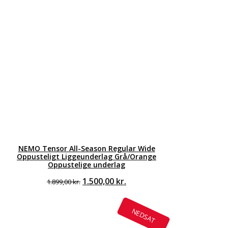
NEMO Tensor All-Season Regular Wide
Oppusteligt Liggeunderlag Grå/Orange
Oppustelige underlag
Den
Den
1.500,00
kr.
1.899,00
kr.
oprindelige
aktuelle
pris
pris
var:
er:
NEDSAT
1.899,00 kr..
1.500,00 kr..