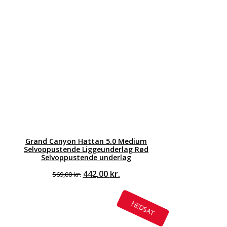
Grand Canyon Hattan 5.0 Medium
Selvoppustende Liggeunderlag Rød
Selvoppustende underlag
Den
Den
442,00
kr.
569,00
kr.
oprindelige
aktuelle
pris
pris
var:
er:
NEDSAT
569,00 kr..
442,00 kr..