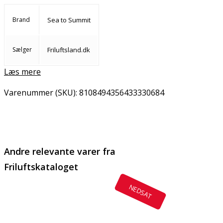
Brand
Sea to Summit
Sælger
Friluftsland.dk
Læs mere
Varenummer (SKU):
8108494356433330684
Email
Copy URL
Andre relevante varer fra
Friluftskataloget
NEDSAT