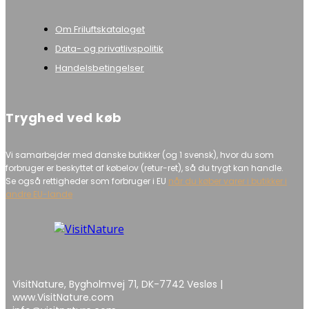
Om Friluftskataloget
Data- og privatlivspolitik
Handelsbetingelser
Tryghed ved køb
Vi samarbejder med danske butikker (og 1 svensk), hvor du som
forbruger er beskyttet af købelov (retur-ret), så du trygt kan handle.
Se også rettigheder som forbruger i EU
når du køber varer i butikker i
andre EU-lande
VisitNature, Bygholmvej 71, DK-7742 Vesløs |
www.VisitNature.com