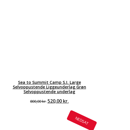
Sea to Summit Camp S.I. Large
Selvoppustende Liggeunderlag Grøn
Selvoppustende underlag
Den
Den
520,00
kr.
800,00
kr.
oprindelige
aktuelle
pris
pris
var:
er:
NEDSAT
800,00 kr..
520,00 kr..