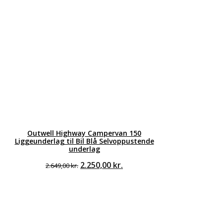
Outwell Highway Campervan 150
Liggeunderlag til Bil Blå Selvoppustende
underlag
Den
Den
2.250,00
kr.
2.649,00
kr.
oprindelige
aktuelle
pris
pris
var:
er:
2.649,00 kr..
2.250,00 kr..