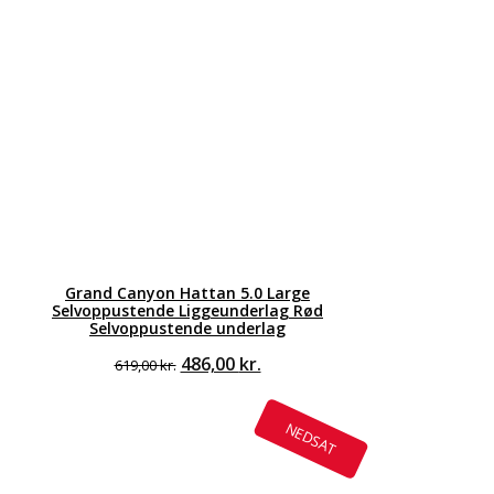
Grand Canyon Hattan 5.0 Large
Selvoppustende Liggeunderlag Rød
Selvoppustende underlag
Den
Den
486,00
kr.
619,00
kr.
oprindelige
aktuelle
pris
pris
var:
er:
NEDSAT
619,00 kr..
486,00 kr..