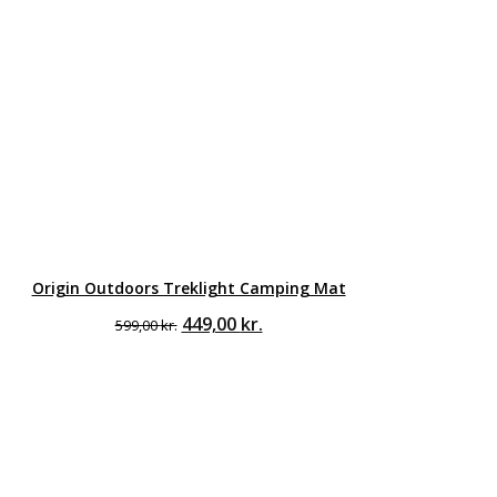
Origin Outdoors Treklight Camping Mat
Den
Den
449,00
kr.
599,00
kr.
oprindelige
aktuelle
pris
pris
var:
er:
599,00 kr..
449,00 kr..