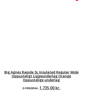
Big Agnes Rapide SL Insulated Regular Wide
Oppusteligt Liggeunderlag Orange
Oppustelige underlag
Den
Den
1.735,00
kr.
2.199,00
kr.
oprindelige
aktuelle
pris
pris
var:
er:
2.199,00 kr..
1.735,00 kr..