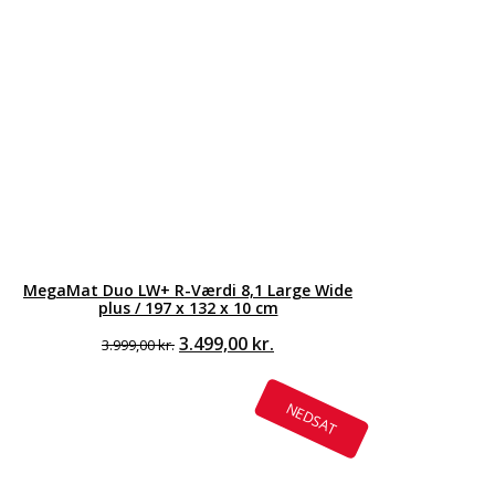
MegaMat Duo LW+ R-Værdi 8,1 Large Wide
plus / 197 x 132 x 10 cm
Den
Den
3.499,00
kr.
3.999,00
kr.
oprindelige
aktuelle
pris
pris
var:
er:
NEDSAT
3.999,00 kr..
3.499,00 kr..