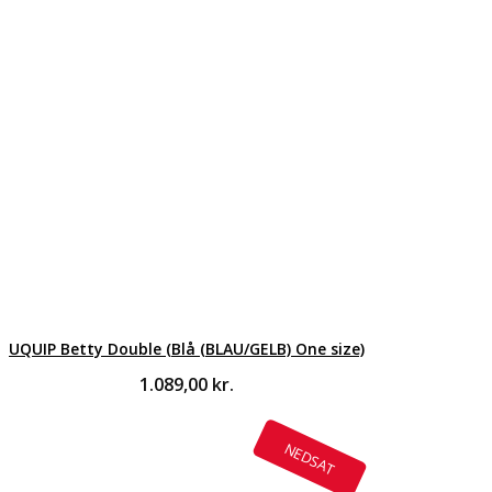
UQUIP Betty Double (Blå (BLAU/GELB) One size)
1.089,00
kr.
NEDSAT