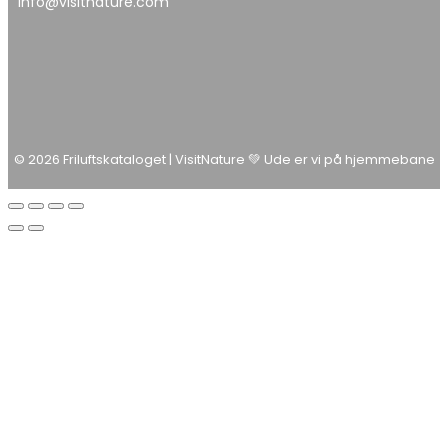
info@visitnature.com
© 2026 Friluftskataloget | VisitNature 💚 Ude er vi på hjemmebane