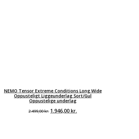
NEMO Tensor Extreme Conditions Long Wide
Oppusteligt Liggeunderlag Sort/Gul
Oppustelige underlag
Den
Den
1.946,00
kr.
2.499,00
kr.
oprindelige
aktuelle
pris
pris
var:
er:
2.499,00 kr..
1.946,00 kr..