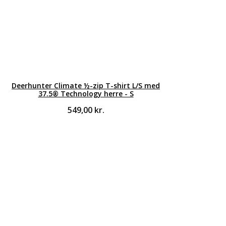
Deerhunter Climate ½-zip T-shirt L/S med
37.5® Technology herre - S
549,00
kr.