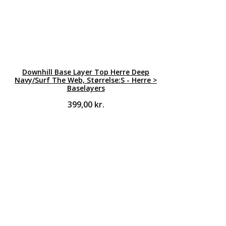
Downhill Base Layer Top Herre Deep
Navy/Surf The Web, Størrelse:S - Herre >
Baselayers
399,00
kr.