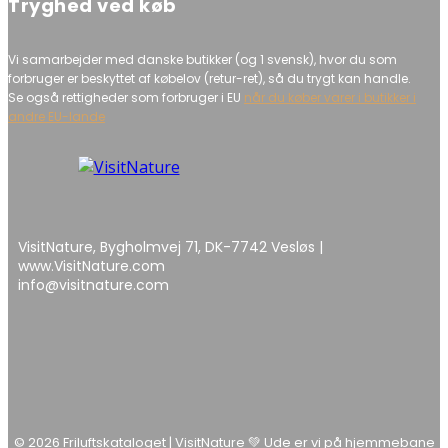
Tryghed ved køb
Vi samarbejder med danske butikker (og 1 svensk), hvor du som
forbruger er beskyttet af købelov (retur-ret), så du trygt kan handle.
Se også rettigheder som forbruger i EU
når du køber varer i butikker i
andre EU-lande
VisitNature, Bygholmvej 71, DK-7742 Vesløs |
www.VisitNature.com
info@visitnature.com
© 2026 Friluftskataloget | VisitNature 💚 Ude er vi på hjemmebane