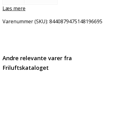
Læs mere
Varenummer (SKU):
8440879475148196695
Email
Copy URL
Andre relevante varer fra
Friluftskataloget