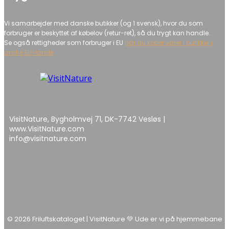
Vi samarbejder med danske butikker (og 1 svensk), hvor du som
forbruger er beskyttet af købelov (retur-ret), så du trygt kan handle.
Se også rettigheder som forbruger i EU
når du køber varer i butikker i
andre EU-lande
VisitNature, Bygholmvej 71, DK-7742 Vesløs |
www.VisitNature.com
info@visitnature.com
© 2026 Friluftskataloget | VisitNature 💚 Ude er vi på hjemmebane