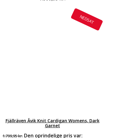
NEDSAT
Fjällräven Ãvik Knit Cardigan Womens, Dark
Garnet
Den oprindelige pris var:
1.799,95
kr.