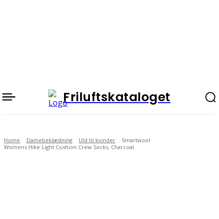
Friluftskataloget
Home
Damebeklædning
Uld til kvinder
Smartwool
Womens Hike Light Cushion Crew Socks, Charcoal