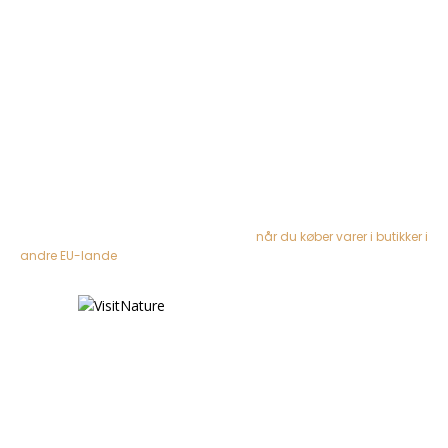
Om Friluftskataloget
Data- og privatlivspolitik
Handelsbetingelser
Tryghed ved køb
Vi samarbejder med danske butikker (og 1 svensk), hvor du som
forbruger er beskyttet af købelov (retur-ret), så du trygt kan handle.
Se også rettigheder som forbruger i EU
når du køber varer i butikker i
andre EU-lande
VisitNature, Bygholmvej 71, DK-7742 Vesløs |
www.VisitNature.com
info@visitnature.com