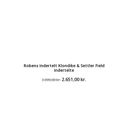
Robens Indertelt Klondike & Settler Field
Indertelte
Den
Den
2.651,00
kr.
3.099,00
kr.
oprindelige
aktuelle
pris
pris
var:
er:
3.099,00 kr..
2.651,00 kr..