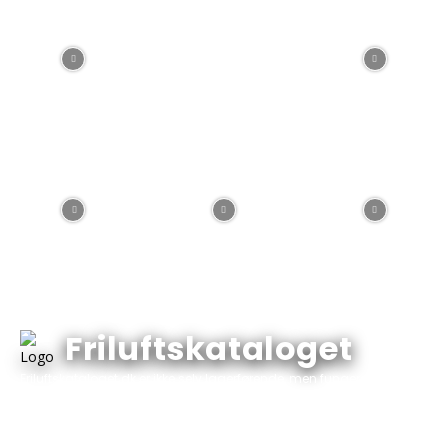
Friluftskataloget
Friluftskataloget.dk er ikke selv lagerførende, men fungerer
udelukkende som et varekatalog med varer, priser og tilbud fra
katalogets annoncører. Vi indhenter og opdaterer automatisk
priser og tilbud fra butikkerne så du har overblikket ét sted!