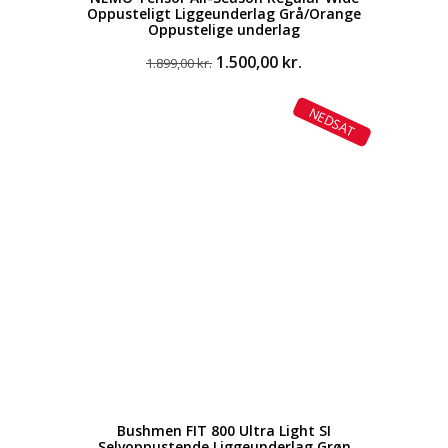
Oppusteligt Liggeunderlag Grå/Orange
Oppustelige underlag
Den
Den
1.500,00
kr.
1.899,00
kr.
oprindelige
aktuelle
pris
pris
NEDSAT
var:
er:
1.899,00 kr..
1.500,00 kr..
Bushmen FIT 800 Ultra Light SI
Selvoppustende Liggeunderlag Grøn