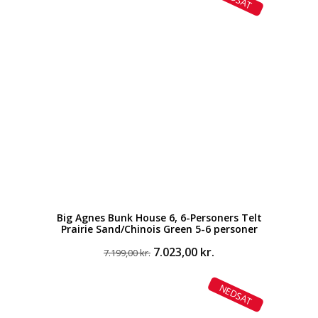
1.199,00 kr..
899,00 kr..
Big Agnes Bunk House 6, 6-Personers Telt
Prairie Sand/Chinois Green 5-6 personer
Den
Den
7.023,00
kr.
7.199,00
kr.
oprindelige
aktuelle
pris
pris
NEDSAT
var:
er:
7.199,00 kr..
7.023,00 kr..