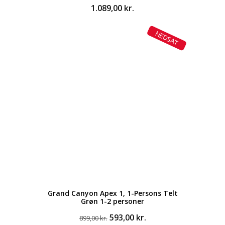
1.089,00
kr.
NEDSAT
Grand Canyon Apex 1, 1-Persons Telt
Grøn 1-2 personer
Den
Den
593,00
kr.
899,00
kr.