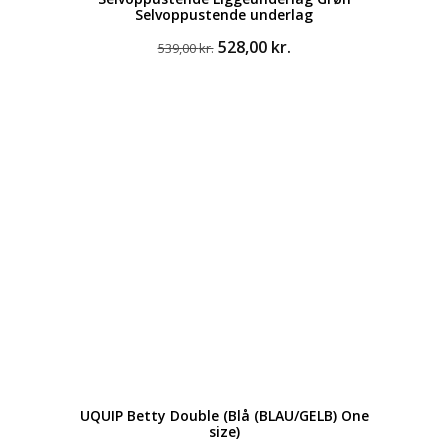
Selvoppustende underlag
Den
Den
528,00
kr.
539,00
kr.
oprindelige
aktuelle
pris
pris
var:
er:
539,00 kr..
528,00 kr..
UQUIP Betty Double (Blå (BLAU/GELB) One
size)