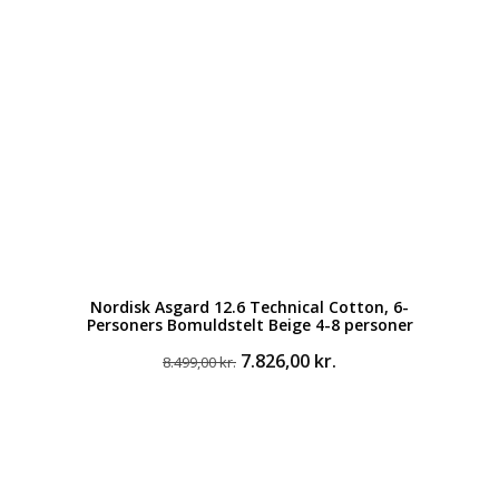
Nordisk Asgard 12.6 Technical Cotton, 6-
Personers Bomuldstelt Beige 4-8 personer
Den
Den
7.826,00
kr.
8.499,00
kr.
oprindelige
aktuelle
pris
pris
var:
er:
8.499,00 kr..
7.826,00 kr..