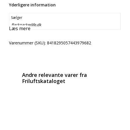
Yderligere information
Sælger
Backpackerlife.dk
Læs mere
Varenummer (SKU):
8418295057443979682
Email
Copy URL
Andre relevante varer fra
Friluftskataloget