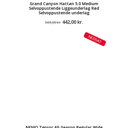
Grand Canyon Hattan 5.0 Medium
Selvoppustende Liggeunderlag Rød
Selvoppustende underlag
Den
Den
442,00
kr.
569,00
kr.
oprindelige
aktuelle
pris
pris
NEDSAT
var:
er:
569,00 kr..
442,00 kr..
NEMO Tensor All-Season Regular Wide