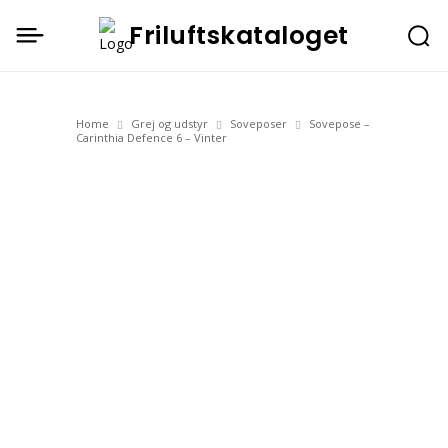
Friluftskataloget
Home
Grej og udstyr
Soveposer
Sovepose –
Carinthia Defence 6 – Vinter