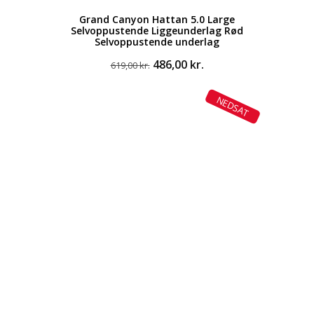
Grand Canyon Hattan 5.0 Large
Selvoppustende Liggeunderlag Rød
Selvoppustende underlag
Den
Den
486,00
kr.
619,00
kr.
oprindelige
aktuelle
pris
pris
NEDSAT
var:
er:
619,00 kr..
486,00 kr..