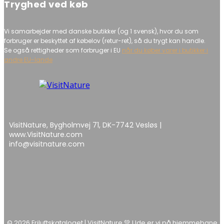
Tryghed ved køb
Vi samarbejder med danske butikker (og 1 svensk), hvor du som
forbruger er beskyttet af købelov (retur-ret), så du trygt kan handle.
Se også rettigheder som forbruger i EU
når du køber varer i butikker i
andre EU-lande
VisitNature, Bygholmvej 71, DK-7742 Vesløs |
www.VisitNature.com
info@visitnature.com
© 2026 Friluftskataloget | VisitNature 💚 Ude er vi på hjemmebane