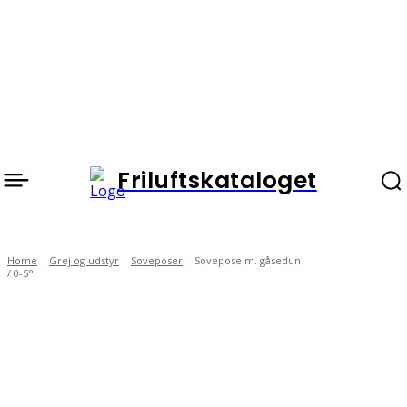
Friluftskataloget
Home
Grej og udstyr
Soveposer
Sovepose m. gåsedun
/ 0-5°