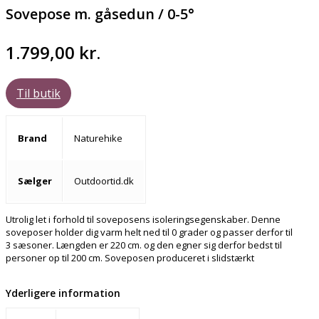
Sovepose m. gåsedun / 0-5°
1.799,00
kr.
Til butik
Brand
Naturehike
Sælger
Outdoortid.dk
Utrolig let i forhold til soveposens isoleringsegenskaber. Denne
soveposer holder dig varm helt ned til 0 grader og passer derfor til
3 sæsoner. Længden er 220 cm. og den egner sig derfor bedst til
personer op til 200 cm. Soveposen produceret i slidstærkt
Yderligere information