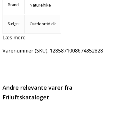
Brand
Naturehike
Sælger
Outdoortid.dk
Læs mere
Varenummer (SKU):
1285871008674352828
Email
Copy URL
Andre relevante varer fra
Friluftskataloget