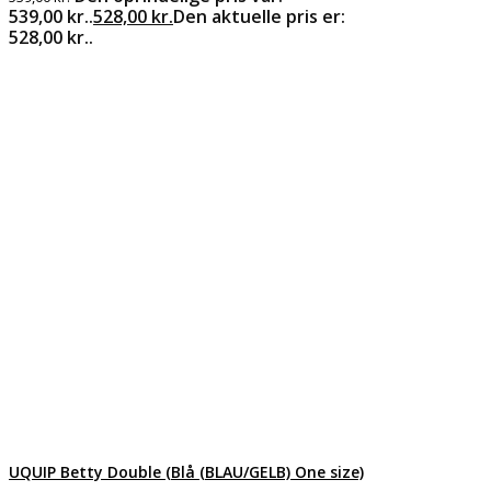
539,00 kr..
528,00
kr.
Den aktuelle pris er:
528,00 kr..
UQUIP Betty Double (Blå (BLAU/GELB) One size)