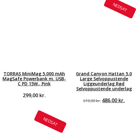
NEDSAT
TORRAS MiniMag 5.000 mAh
Grand Canyon Hattan 5.0
MagSafe Powerbank m. USB-
Large Selvoppustende
C PD 15W., Pink
Liggeunderlag Rød
Selvoppustende underlag
299,00
kr.
Den
Den
486,00
kr.
619,00
kr.
oprindelige
aktuel
pris
pris
var:
er:
NEDSAT
619,00 kr..
486,00 