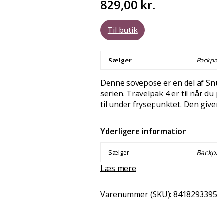
829,00
kr.
Til butik
Sælger
Backpac
Denne sovepose er en del af Sn
serien. Travelpak 4 er til når 
til under frysepunktet. Den giv
Yderligere information
Sælger
Backpa
Læs mere
Varenummer (SKU):
8418293395
Del
Email