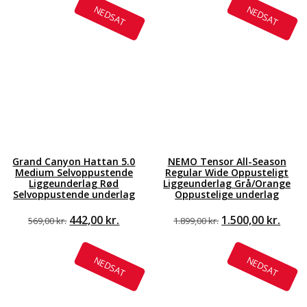
NEDSAT
NEDSAT
Grand Canyon Hattan 5.0
NEMO Tensor All-Season
Medium Selvoppustende
Regular Wide Oppusteligt
Liggeunderlag Rød
Liggeunderlag Grå/Orange
Selvoppustende underlag
Oppustelige underlag
Den
Den
Den
Den
442,00
kr.
1.500,00
kr.
569,00
kr.
1.899,00
kr.
le
oprindelige
aktuelle
oprindelige
aktu
pris
pris
pris
pris
var:
er:
var:
er:
NEDSAT
NEDSAT
kr..
569,00 kr..
442,00 kr..
1.899,00 kr..
1.500