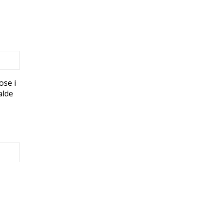
ose i
alde