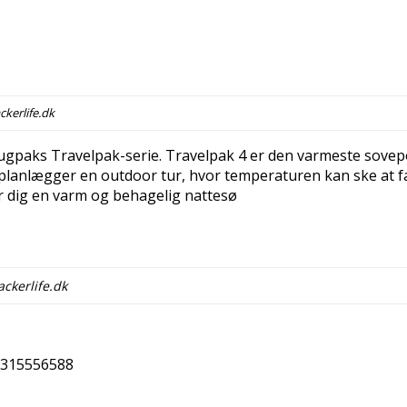
kerlife.dk
ugpaks Travelpak-serie. Travelpak 4 er den varmeste sovep
du planlægger en outdoor tur, hvor temperaturen kan ske at f
er dig en varm og behagelig nattesø
ckerlife.dk
315556588
Copy URL