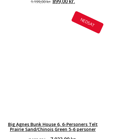
Den
899,00
kr.
Den
1.199,00
kr.
oprindelige
aktuelle
pris
pris
var:
er:
NEDSAT
1.199,00 kr..
899,00 kr..
Big Agnes Bunk House 6, 6-Personers Telt
Prairie Sand/Chinois Green 5-6 personer