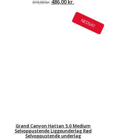
Den
486,00
kr.
Den
619,00
kr.
oprindelige
aktuelle
pris
pris
var:
er:
NEDSAT
619,00 kr..
486,00 kr..
Grand Canyon Hattan 5.0 Medium
Selvoppustende Liggeunderlag Rød
Selvoppustende underlag