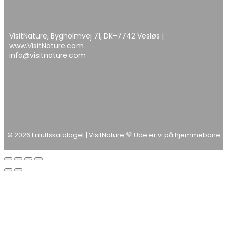
VisitNature, Bygholmvej 71, DK-7742 Vesløs |
www.VisitNature.com
info@visitnature.com
© 2026 Friluftskataloget | VisitNature 💚 Ude er vi på hjemmebane