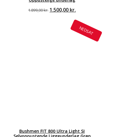
Den
1.500,00
kr.
Den
1.899,00
kr.
oprindelige
aktuelle
pris
pris
var:
er:
NEDSAT
1.899,00 kr..
1.500,00 kr..
Bushmen FIT 800 Ultra Light SI
Selvoppustende Liggeunderlag Grøn