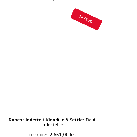
NEDSAT
Robens Indertelt Klondike & Settler Field
Indertelte
Den
2.651,00
kr.
Den
3.099,00
kr.