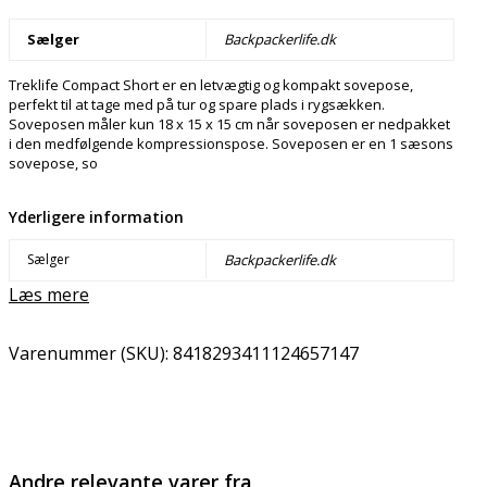
Sælger
Backpackerlife.dk
Treklife Compact Short er en letvægtig og kompakt sovepose,
perfekt til at tage med på tur og spare plads i rygsækken.
Soveposen måler kun 18 x 15 x 15 cm når soveposen er nedpakket
i den medfølgende kompressionspose. Soveposen er en 1 sæsons
sovepose, so
Yderligere information
Sælger
Backpackerlife.dk
Læs mere
Varenummer (SKU):
8418293411124657147
Email
Copy URL
Andre relevante varer fra