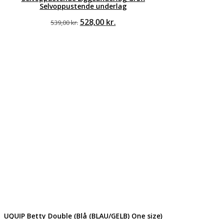
Selvoppustende underlag
Den
528,00
kr.
Den
539,00
kr.
oprindelige
aktuelle
pris
pris
var:
er:
539,00 kr..
528,00 kr..
UQUIP Betty Double (Blå (BLAU/GELB) One size)