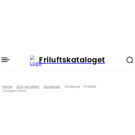
Friluftskataloget
Home
Grej og udstyr
Soveposer
Sovepose – Treklife
Compact Short