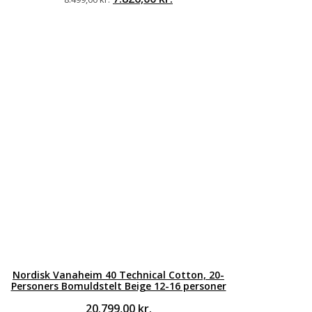
oprindelige
aktuelle
pris
pris
var:
er:
8.499,00 kr..
7.826,00 kr..
Nordisk Vanaheim 40 Technical Cotton, 20-
Personers Bomuldstelt Beige 12-16 personer
20.799,00
kr.