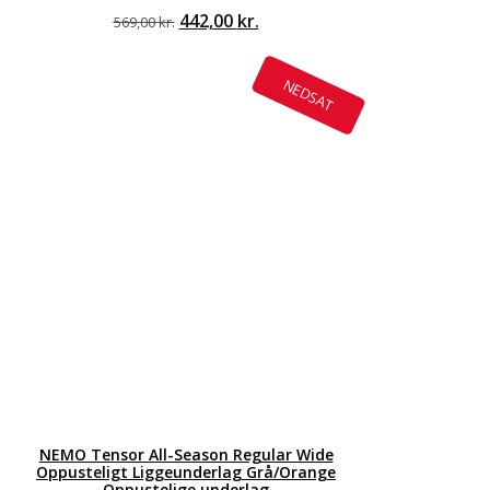
Den
442,00
kr.
Den
569,00
kr.
oprindelige
aktuelle
pris
pris
var:
er:
NEDSAT
569,00 kr..
442,00 kr..
NEMO Tensor All-Season Regular Wide
Oppusteligt Liggeunderlag Grå/Orange
Oppustelige underlag