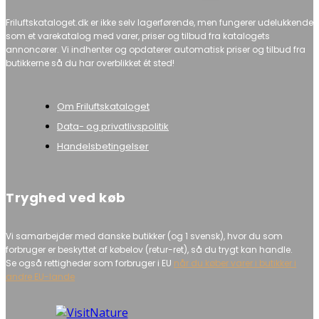
Friluftskataloget.dk er ikke selv lagerførende, men fungerer udelukkende
som et varekatalog med varer, priser og tilbud fra katalogets
annoncører. Vi indhenter og opdaterer automatisk priser og tilbud fra
butikkerne så du har overblikket ét sted!
Om Friluftskataloget
Data- og privatlivspolitik
Handelsbetingelser
Tryghed ved køb
Vi samarbejder med danske butikker (og 1 svensk), hvor du som
forbruger er beskyttet af købelov (retur-ret), så du trygt kan handle.
Se også rettigheder som forbruger i EU
når du køber varer i butikker i
andre EU-lande