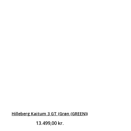
oprindelige
aktuelle
pris
pris
var:
er:
3.099,00 kr..
2.651,00 kr..
Hilleberg Kaitum 3 GT (Grøn (GREEN))
13.499,00
kr.