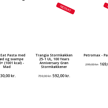
NEDSAT
 Eat Pasta med
Trangia Stormkøkken
Petromax - Pa
ød og svampe
25-1 UL, 100 Years
+ (1001 kcal) -
Anniversary Grøn
Den
169
299,00
kr.
Mad
Stormkøkkener
opri
pris
Den
Den
130,00
kr.
592,00
kr.
759,00
kr.
var:
oprindelige
aktuelle
299,0
pris
pris
var:
er:
759,00 kr..
592,00 kr..