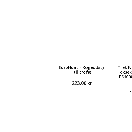
EuroHunt - Kogeudstyr
Trek´N
til trofæ
oksek
PS1000
223,00
kr.