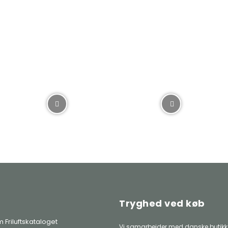
Tryghed ved køb
 Friluftskataloget
Vi samarbejder med danske butikke