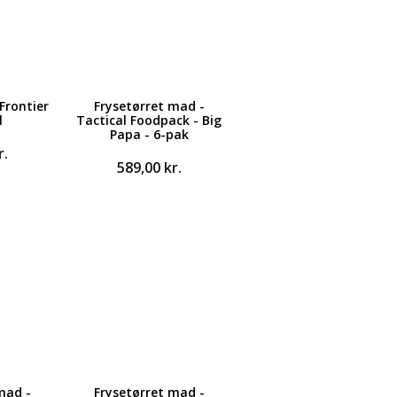
Frontier
Frysetørret mad -
l
Tactical Foodpack - Big
Papa - 6-pak
r.
589,00
kr.
mad -
Frysetørret mad -