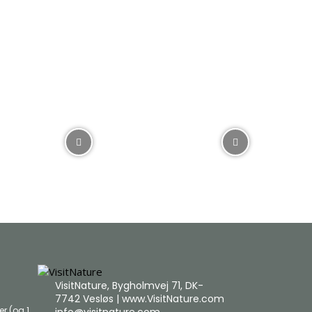
VisitNature, Bygholmvej 71, DK-
7742 Vesløs | www.VisitNature.com
r (og 1
info@visitnature.com