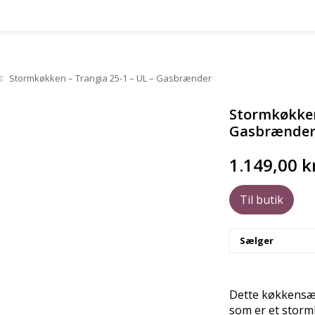
Stormkøkken – Trangia 25-1 – UL – Gasbrænder
Stormkøkken 
Gasbrænde
1.149,00
k
Til butik
Sælger
Dette køkkensæt
som er et storm