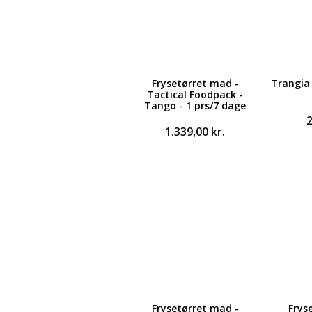
Frysetørret mad -
Trangia 
Tactical Foodpack -
Tango - 1 prs/7 dage
1.339,00
kr.
Frysetørret mad -
Frys