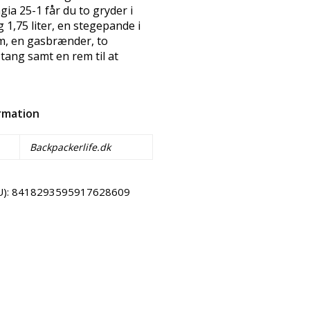
gia 25-1 får du to gryder i
g 1,75 liter, en stegepande i
, en gasbrænder, to
tang samt en rem til at
ormation
Backpackerlife.dk
U):
8418293595917628609
Email
Copy URL