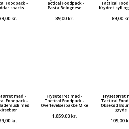
cal Foodpack -
Tactical Foodpack -
Tactical Food
ddar snacks
Pasta Bolognese
Krydret kylling
39,00
kr.
89,00
kr.
89,00
kr
etørret mad -
Frysetørret mad -
Frysetørret 
cal Foodpack -
Tactical Foodpack -
Tactical Food
lademüsli med
Overlevelsespakke Mike
Oksekød Bou
kirsebær
gryde
1.859,00
kr.
39,00
kr.
109,00
k