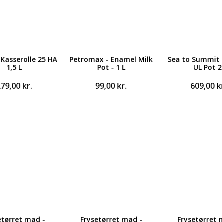
Kasserolle 25 HA
Petromax - Enamel Milk
Sea to Summit 
1,5 L
Pot - 1 L
UL Pot 2
279,00
kr.
99,00
kr.
609,00
k
etørret mad -
Frysetørret mad -
Frysetørret 