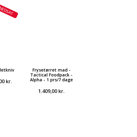
NEDSAT
letkniv
Frysetørret mad -
Tactical Foodpack -
Alpha - 1 prs/7 dage
Den
,00
kr.
ndelige
aktuelle
1.409,00
kr.
pris
er:
0 kr..
169,00 kr..