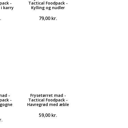
pack -
Tactical Foodpack -
 i karry
Kylling og nudler
.
79,00
kr.
mad -
Frysetørret mad -
pack -
Tactical Foodpack -
rgogne
Havregrød med æble
59,00
kr.
r.