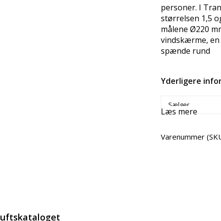
personer. I Tran
størrelsen 1,5 o
målene Ø220 mm
vindskærme, en 
spænde rund
Yderligere inf
Sælger
Læs mere
Varenummer (SK
Del
luftskataloget