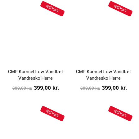
NEDSAT
NEDSAT
CMP Kamsel Low Vandtæt
CMP Kamsel Low Vandtæt
Vandresko Herre
Vandresko Herre
Den
Den
Den
Den
399,00
kr.
399,00
kr.
699,00
kr.
699,00
kr.
oprindelige
aktuelle
oprindelige
aktu
pris
pris
pris
pris
NEDSAT
NEDSAT
var:
er:
var:
er:
699,00 kr..
399,00 kr..
699,00 kr..
399,0