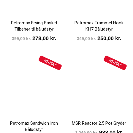
Petromax Frying Basket
Petromax Trammel Hook
Tilbehør til båludstyr
KH7 Båludstyr
Den
Den
Den
Den
278,00
kr.
250,00
kr.
399,00
kr.
349,00
kr.
oprindelige
aktuelle
oprindelige
aktu
pris
pris
pris
pris
NEDSAT
NEDSAT
var:
er:
var:
er:
399,00 kr..
278,00 kr..
349,00 kr..
250,0
Petromax Sandwich Iron
MSR Reactor 2.5 Pot Gryder
Båludstyr
Den
Den
933,00
kr.
1.249,00
kr.