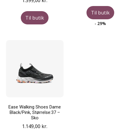
1.399,00
kr.
oprindelige
aktue
pris
pris
Til butik
var:
er:
Til butik
1.200,00 kr..
853,0
- 29%
Ease Walking Shoes Dame
Black/Pink, Størrelse:37 –
Sko
1.149,00
kr.