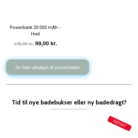
Powerbank 20.000 mAh -
Hvid
Den
Den
99,00
kr.
149,00
kr.
oprindelige
aktuelle
pris
pris
Se hele udvalget af powerbanks
var:
er:
149,00 kr..
99,00 kr..
Tid til nye badebukser eller ny badedragt?
NEDSAT