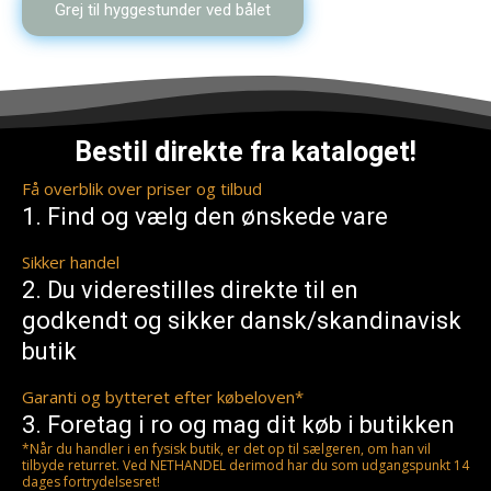
Grej til hyggestunder ved bålet
var:
er:
299,00 kr..
214,00 kr..
Bestil direkte fra kataloget!
Få overblik over priser og tilbud
1. Find og vælg den ønskede vare
Sikker handel
2. Du viderestilles direkte til en
godkendt og sikker dansk/skandinavisk
butik
Garanti og bytteret efter købeloven*
3. Foretag i ro og mag dit køb i butikken
*Når du handler i en fysisk butik, er det op til sælgeren, om han vil
tilbyde returret. Ved NETHANDEL derimod har du som udgangspunkt 14
dages fortrydelsesret!