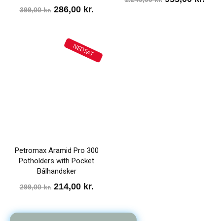
Den
Den
286,00
kr.
399,00
kr.
oprindelige
aktu
oprindelige
aktuelle
pris
pris
pris
pris
var:
er:
NEDSAT
var:
er:
1.249,00 kr..
933,
399,00 kr..
286,00 kr..
Petromax Aramid Pro 300
Potholders with Pocket
Bålhandsker
Den
Den
214,00
kr.
299,00
kr.
oprindelige
aktuelle
pris
pris