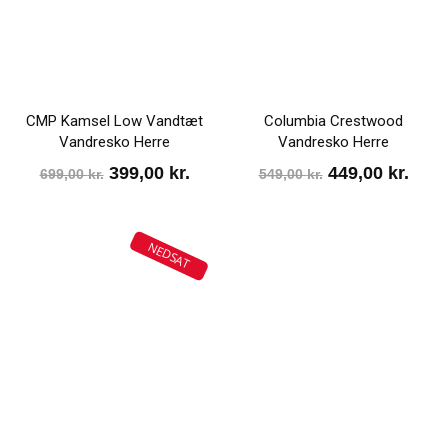
CMP Kamsel Low Vandtæt
Columbia Crestwood
Vandresko Herre
Vandresko Herre
Den
Den
Den
Den
399,00
kr.
449,00
kr.
699,00
kr.
549,00
kr.
oprindelige
aktuelle
oprindelige
aktu
pris
pris
pris
pris
NEDSAT
var:
er:
var:
er:
699,00 kr..
399,00 kr..
549,00 kr..
449,0