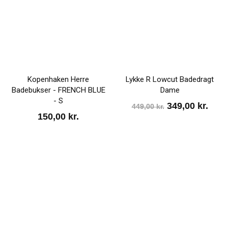
Kopenhaken Herre
Lykke R Lowcut Badedragt
Badebukser - FRENCH BLUE
Dame
- S
Den
Den
349,00
kr.
449,00
kr.
150,00
kr.
oprindelige
aktu
pris
pris
var:
er:
449,00 kr..
349,0