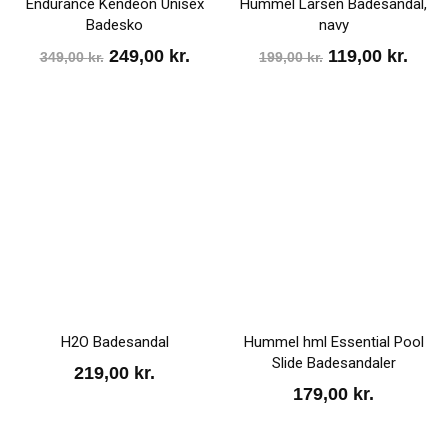
Endurance Kendeon Unisex
Hummel Larsen Badesandal,
Badesko
navy
Den
Den
Den
Den
249,00
kr.
119,00
kr.
349,00
kr.
199,00
kr.
oprindelige
aktuelle
oprindelige
aktu
pris
pris
pris
pris
var:
er:
var:
er:
349,00 kr..
249,00 kr..
199,00 kr..
119,0
H2O Badesandal
Hummel hml Essential Pool
Slide Badesandaler
219,00
kr.
179,00
kr.