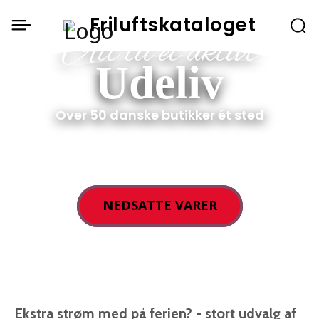
Friluftskataloget
Alt til et aktivt
Udeliv
Over 50 danske butikker ét sted
NEDSATTE VARER
Ekstra strøm med på ferien? - stort udvalg af