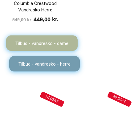
Columbia Crestwood
Vandresko Herre
Den
Den
449,00
kr.
549,00
kr.
oprindelige
aktuelle
pris
pris
Tilbud - vandresko - dame
var:
er:
549,00 kr..
449,00 kr..
Tilbud - vandresko - herre
NEDSAT
NEDSAT