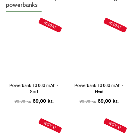
powerbanks
NEDSAT
NEDSAT
Powerbank 10.000 mAh -
Powerbank 10.000 mAh -
Sort
Hvid
Den
Den
Den
Den
69,00
kr.
69,00
kr.
99,00
kr.
99,00
kr.
oprindelige
aktuelle
oprindelige
aktue
pris
pris
pris
pris
NEDSAT
NEDSAT
var:
er:
var:
er: