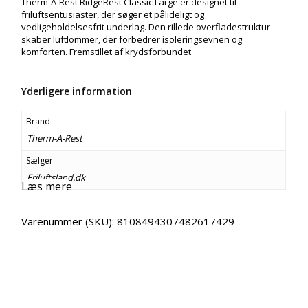
Therm-A-Rest RidgeRest Classic Large er designet til
friluftsentusiaster, der søger et pålideligt og
vedligeholdelsesfrit underlag. Den rillede overfladestruktur
skaber luftlommer, der forbedrer isoleringsevnen og
komforten. Fremstillet af krydsforbundet
Yderligere information
Brand
Therm-A-Rest
Sælger
Friluftsland.dk
Læs mere
Varenummer (SKU):
8108494307482617429
Email
Copy URL