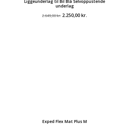
Liggeunderlag til Bil Blå Selvoppustende
underlag
Den
Den
2.250,00
kr.
2.649,00
kr.
oprindelige
aktuelle
pris
pris
var:
er:
2.649,00 kr..
2.250,00 kr..
Exped Flex Mat Plus M