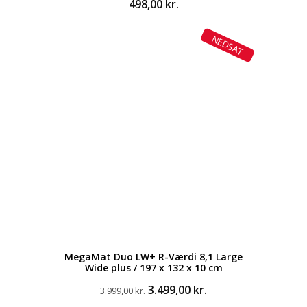
498,00
kr.
NEDSAT
MegaMat Duo LW+ R-Værdi 8,1 Large
Wide plus / 197 x 132 x 10 cm
Den
Den
3.499,00
kr.
3.999,00
kr.
oprindelige
aktuelle