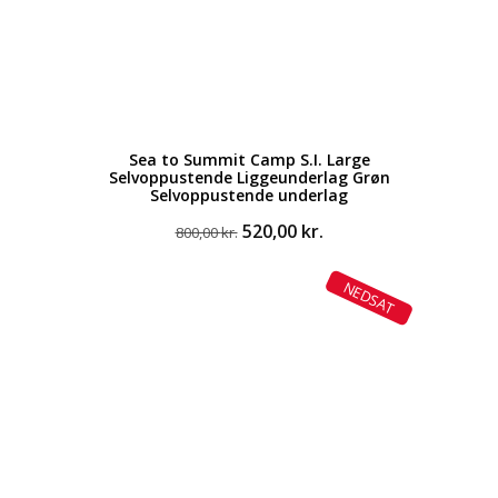
Sea to Summit Camp S.I. Large
Selvoppustende Liggeunderlag Grøn
Selvoppustende underlag
Den
Den
520,00
kr.
800,00
kr.
oprindelige
aktuelle
pris
pris
NEDSAT
var:
er:
800,00 kr..
520,00 kr..