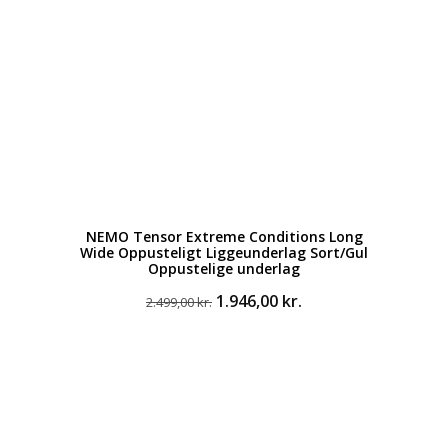
NEMO Tensor Extreme Conditions Long
Wide Oppusteligt Liggeunderlag Sort/Gul
Oppustelige underlag
Den
Den
1.946,00
kr.
2.499,00
kr.
oprindelige
aktuelle
pris
pris
var:
er:
2.499,00 kr..
1.946,00 kr..