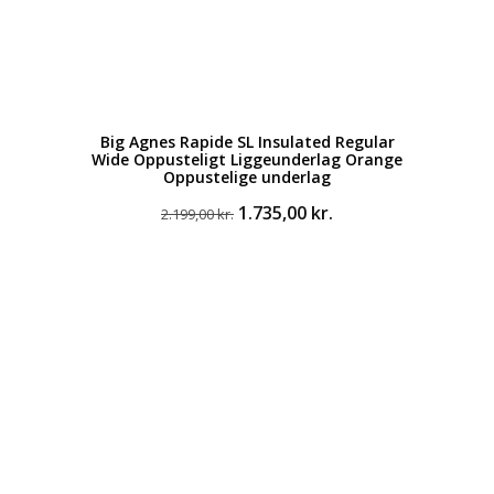
Big Agnes Rapide SL Insulated Regular
Wide Oppusteligt Liggeunderlag Orange
Oppustelige underlag
Den
Den
1.735,00
kr.
2.199,00
kr.
oprindelige
aktuelle
pris
pris
var:
er:
2.199,00 kr..
1.735,00 kr..