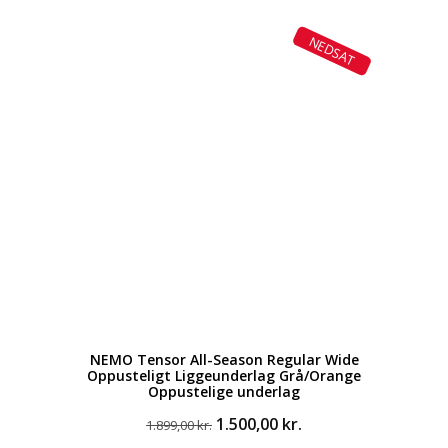
oprindelige
aktuelle
pris
pris
NEDSAT
var:
er:
569,00 kr..
442,00 kr..
NEMO Tensor All-Season Regular Wide
Oppusteligt Liggeunderlag Grå/Orange
Oppustelige underlag
Den
Den
1.500,00
kr.
1.899,00
kr.
oprindelige
aktuelle