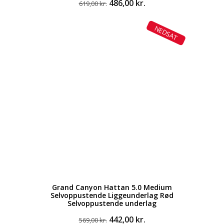
Den
Den
486,00
kr.
619,00
kr.
oprindelige
aktuelle
pris
pris
NEDSAT
var:
er:
619,00 kr..
486,00 kr..
Grand Canyon Hattan 5.0 Medium
Selvoppustende Liggeunderlag Rød
Selvoppustende underlag
Den
Den
442,00
kr.
569,00
kr.