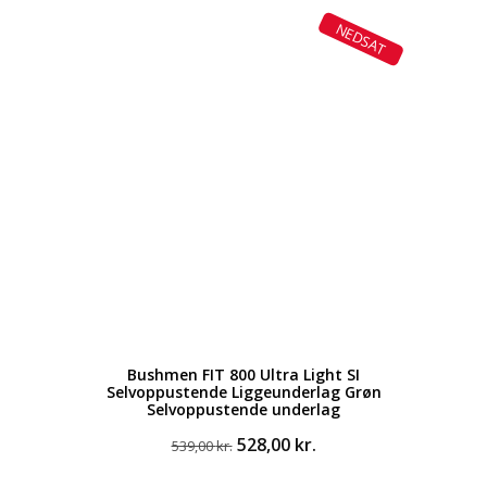
pris
pris
NEDSAT
var:
er:
1.899,00 kr..
1.500,00 kr..
Bushmen FIT 800 Ultra Light SI
Selvoppustende Liggeunderlag Grøn
Selvoppustende underlag
Den
Den
528,00
kr.
539,00
kr.
oprindelige
aktuelle
pris
pris