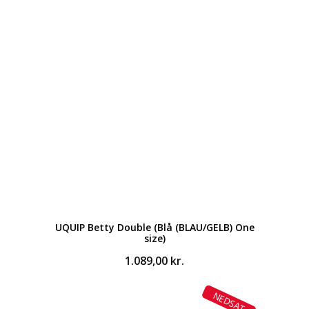
var:
er:
539,00 kr..
528,00 kr..
UQUIP Betty Double (Blå (BLAU/GELB) One
size)
1.089,00
kr.
NEDSAT