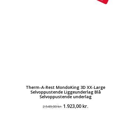
Therm-A-Rest MondoKing 3D XX-Large
Selvoppustende Liggeunderlag Blå
Selvoppustende underlag
Den
Den
1.923,00
kr.
2.549,00
kr.
oprindelige
aktuelle
pris
pris
var:
er:
2.549,00 kr..
1.923,00 kr..