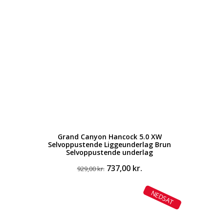
Grand Canyon Hancock 5.0 XW
Selvoppustende Liggeunderlag Brun
Selvoppustende underlag
Den
Den
737,00
kr.
929,00
kr.
oprindelige
aktuelle
pris
pris
NEDSAT
var:
er:
929,00 kr..
737,00 kr..