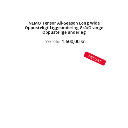
NEMO Tensor All-Season Long Wide
Oppusteligt Liggeunderlag Grå/Orange
Oppustelige underlag
Den
Den
1.600,00
kr.
1.999,00
kr.
oprindelige
aktuelle
pris
pris
NEDSAT
var:
er:
1.999,00 kr..
1.600,00 kr..