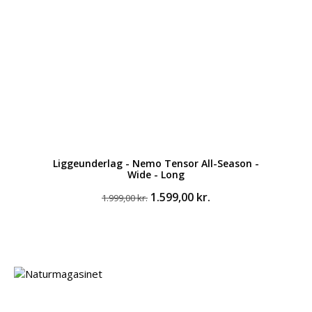
Liggeunderlag - Nemo Tensor All-Season -
Wide - Long
Den
Den
1.599,00
kr.
1.999,00
kr.
oprindelige
aktuelle
pris
pris
var:
er:
1.999,00 kr..
1.599,00 kr..