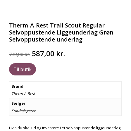
Therm-A-Rest Trail Scout Regular
Selvoppustende Liggeunderlag Grøn
Selvoppustende underlag
Den
Den
587,00
kr.
749,00
kr.
oprindelige
aktuelle
pris
pris
Til butik
var:
er:
749,00 kr..
587,00 kr..
Brand
Therm-A-Rest
Sælger
Friluftslageret
Hvis du skal ud og investere i et selvoppustende liggeunderlag