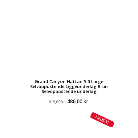
Grand Canyon Hattan 5.0 Large
Selvoppustende Liggeunderlag Brun
Selvoppustende underlag
Den
Den
486,00
kr.
619,00
kr.
oprindelige
aktuelle
pris
pris
NEDSAT
var:
er:
619,00 kr..
486,00 kr..