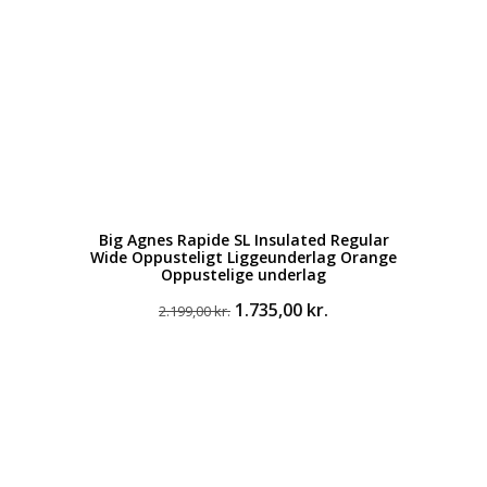
Big Agnes Rapide SL Insulated Regular
Wide Oppusteligt Liggeunderlag Orange
Oppustelige underlag
Den
Den
1.735,00
kr.
2.199,00
kr.
oprindelige
aktuelle
pris
pris
var:
er:
2.199,00 kr..
1.735,00 kr..