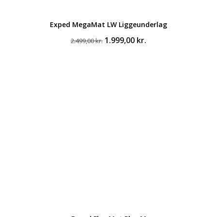
Exped MegaMat LW Liggeunderlag
Den
Den
1.999,00
kr.
2.499,00
kr.
oprindelige
aktuelle
pris
pris
var:
er:
2.499,00 kr..
1.999,00 kr..