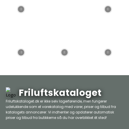
Friluftskataloget
Friluftskataloget.dk er ikke selv lagerførende, men fungerer
udelukkende som et varekatalog med varer, priser og tilbud fra
katalogets annoncører. Vi indhenter og opdaterer automatisk
priser og tilbud fra butikkerne så du har overblikket ét sted!