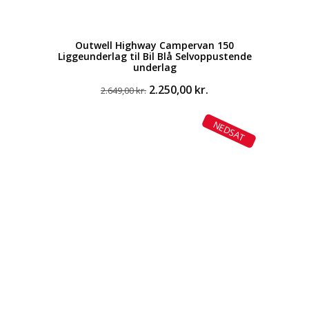
Outwell Highway Campervan 150
Liggeunderlag til Bil Blå Selvoppustende
underlag
Den
Den
2.250,00
kr.
2.649,00
kr.
oprindelige
aktuelle
pris
pris
NEDSAT
var:
er:
2.649,00 kr..
2.250,00 kr..