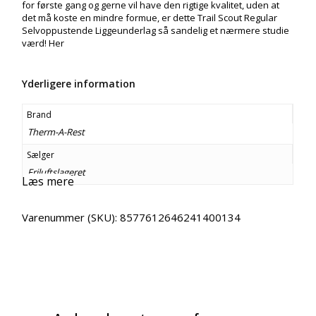
for første gang og gerne vil have den rigtige kvalitet, uden at
det må koste en mindre formue, er dette Trail Scout Regular
Selvoppustende Liggeunderlag så sandelig et nærmere studie
værd! Her
Yderligere information
Brand
Therm-A-Rest
Sælger
Friluftslageret
Læs mere
Varenummer (SKU):
8577612646241400134
Email
Copy URL