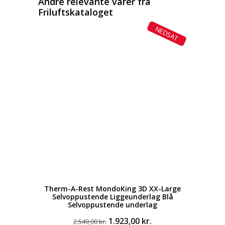
Andre relevante varer fra
Friluftskataloget
NEDSAT
Therm-A-Rest MondoKing 3D XX-Large
Selvoppustende Liggeunderlag Blå
Selvoppustende underlag
Den
Den
1.923,00
kr.
2.549,00
kr.