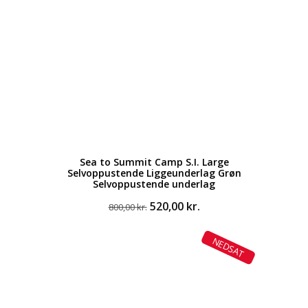
Sea to Summit Camp S.I. Large
Selvoppustende Liggeunderlag Grøn
Selvoppustende underlag
Den
Den
520,00
kr.
800,00
kr.
oprindelige
aktuelle
pris
pris
NEDSAT
var:
er:
800,00 kr..
520,00 kr..