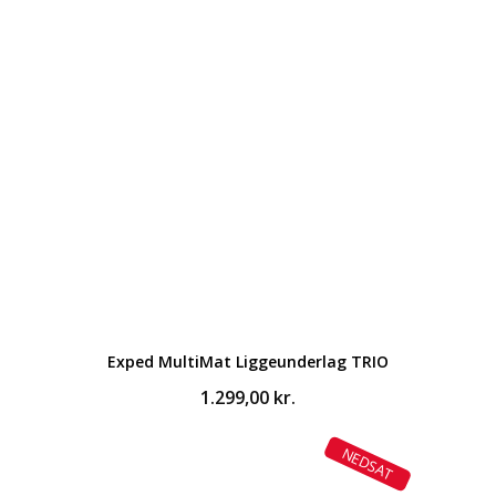
var:
er:
599,00 kr..
449,00 kr..
Exped MultiMat Liggeunderlag TRIO
1.299,00
kr.
NEDSAT