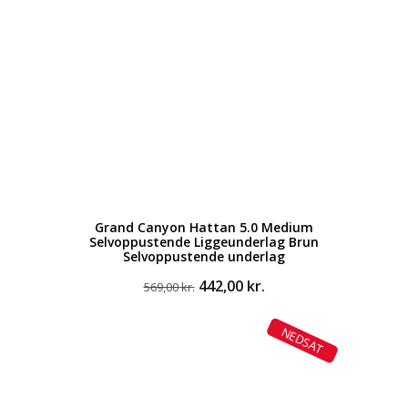
Grand Canyon Hattan 5.0 Medium
Selvoppustende Liggeunderlag Brun
Selvoppustende underlag
Den
Den
442,00
kr.
569,00
kr.
oprindelige
aktuelle
pris
pris
NEDSAT
var:
er:
569,00 kr..
442,00 kr..