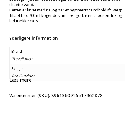
tilsætte vand.
Retten er lavet med ris, og har et højt næringsindhold ift. vægt.
Tilsæt blot 700 ml kogende vand, rør godt rundt i posen, luk og
lad trække ca. 5-
Yderligere information
Brand
Travellunch
Sælger
Pro Outdoor
Læs mere
Varenummer (SKU):
8961360915517962878
Email
Copy URL