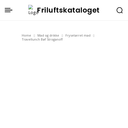
Friluftskataloget
Home
Mad og drikke
Frysetørret mad
Travellunch Bøf Stroganoff