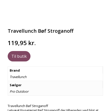
Travellunch Bøf Stroganoff
119,95
kr.
Til butik
Brand
Travellunch
Sælger
Pro Outdoor
Travellunch Bøf Stroganoff
Letvægt Frysetørret Bøf Stroganoff der tilberedes ved blot at