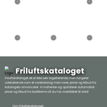
Friluftskataloget
Friluftskataloget.dk er ikke selv lagerførende, men fungerer
udelukkende som et varekatalog med varer, priser og tilbud fra
katalogets annoncører. Vi indhenter og opdaterer automatisk
priser og tilbud fra butikkerne så du har overblikket ét sted!
Om Friluftskataloget