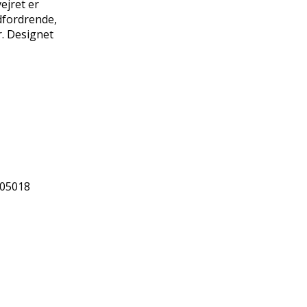
ejret er
dfordrende,
r. Designet
05018
URL