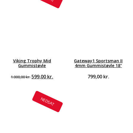
Viking Trophy Mid
Gateway1 Sportsman II
Gummistøvle
4mm Gummistøvle 18"
Den
Den
599,00
kr.
799,00
kr.
1.000,00
kr.
oprindelige
aktuelle
lle
pris
pris
var:
er:
1.000,00 kr..
599,00 kr..
NEDSAT
 kr..