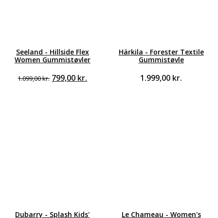
Seeland - Hillside Flex
Härkila - Forester Textile
Women Gummistøvler
Gummistøvle
Den
Den
799,00
kr.
1.999,00
kr.
1.099,00
kr.
oprindelige
aktuelle
pris
pris
var:
er:
1.099,00 kr..
799,00 kr..
Dubarry - Splash Kids'
Le Chameau - Women's