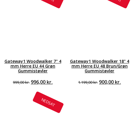
Gateway1 Woodwalker 7" 4
Gateway1 Woodwalker 18" 4
mm Herre EU 44 Grøn
mm Herre EU 48 Brun/Grøn
Gummistøvler
Gummistøvler
Den
Den
Den
Den
996,00
kr.
900,00
kr.
999,00
kr.
1.199,00
kr.
oprindelige
aktuelle
oprindelige
aktue
pris
pris
pris
pris
var:
er:
var:
er:
NEDSAT
999,00 kr..
996,00 kr..
1.199,00 kr..
900,00