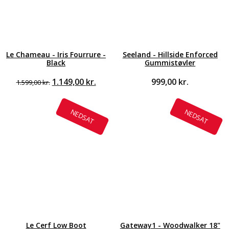
Le Chameau - Iris Fourrure -
Seeland - Hillside Enforced
Black
Gummistøvler
Den
Den
1.149,00
kr.
999,00
kr.
1.599,00
kr.
oprindelige
aktuelle
pris
pris
var:
er:
NEDSAT
NEDSAT
1.599,00 kr..
1.149,00 kr..
Le Cerf Low Boot
Gateway1 - Woodwalker 18"