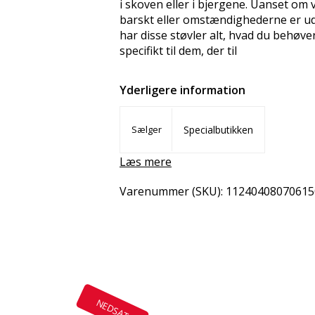
i skoven eller i bjergene. Uanset om v
barskt eller omstændighederne er u
har disse støvler alt, hvad du behøve
specifikt til dem, der til
Yderligere information
Sælger
Specialbutikken
Læs mere
Varenummer (SKU):
11240408070615
Del
Email
Copy 
NEDSAT