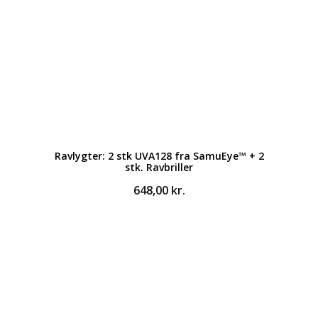
Ravlygter: 2 stk UVA128 fra SamuEye™ + 2
stk. Ravbriller
648,00
kr.