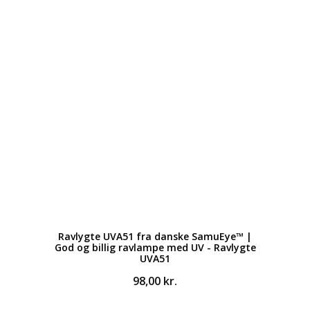
Ravlygte UVA51 fra danske SamuEye™ |
God og billig ravlampe med UV - Ravlygte
UVA51
98,00
kr.