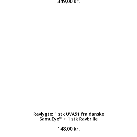
349,00
kr.
Ravlygte: 1 stk UVA51 fra danske
SamuEye™ + 1 stk Ravbrille
148,00
kr.