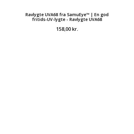
Ravlygte UVA68 fra SamuEye™ | En god
fritids-UV-lygte - Ravlygte UVA68
158,00
kr.