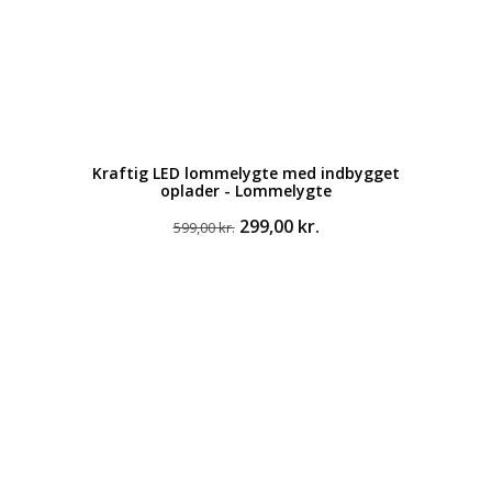
Kraftig LED lommelygte med indbygget
oplader - Lommelygte
Den
Den
299,00
kr.
599,00
kr.
oprindelige
aktuelle
pris
pris
var:
er:
599,00 kr..
299,00 kr..