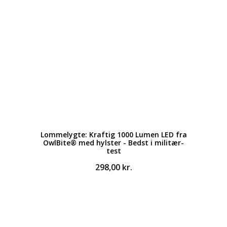
Lommelygte: Kraftig 1000 Lumen LED fra
OwlBite® med hylster - Bedst i militær-
test
298,00
kr.