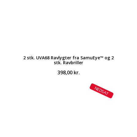
2 stk. UVA68 Ravlygter fra SamuEye™ og 2
stk. Ravbriller
398,00
kr.
NEDSAT