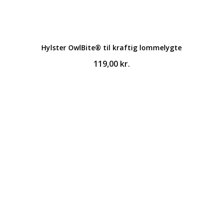
Hylster OwlBite® til kraftig lommelygte
119,00
kr.