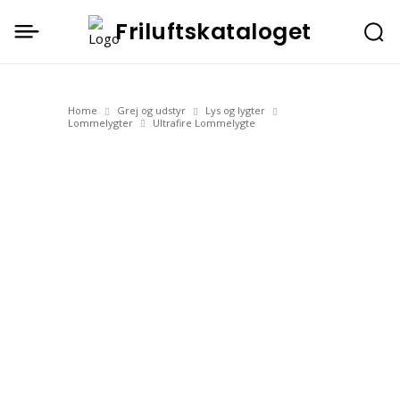
Friluftskataloget
Home
Grej og udstyr
Lys og lygter
Lommelygter
Ultrafire Lommelygte