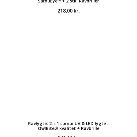
SamuEye™ + 2 stk. Ravbriller
218,00
kr.
Ravlygte: 2-i-1 combi UV & LED lygte -
OwlBite® kvalitet + Ravbrille