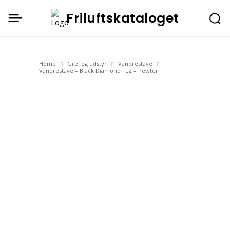
Friluftskataloget
Home
Grej og udstyr
Vandrestave
Vandrestave – Black Diamond FLZ – Pewter