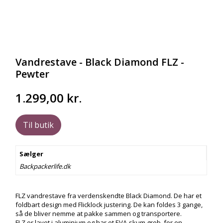
Vandrestave - Black Diamond FLZ -
Pewter
1.299,00
kr.
Til butik
Sælger
Backpackerlife.dk
FLZ vandrestave fra verdenskendte Black Diamond. De har et
foldbart design med Flicklock justering. De kan foldes 3 gange,
så de bliver nemme at pakke sammen og transportere.
FLZ er lavet i aluminium og har et EVA-skum greb, for en