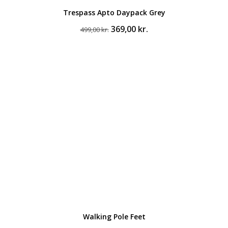
Trespass Apto Daypack Grey
Den
Den
369,00
kr.
499,00
kr.
oprindelige
aktuelle
pris
pris
var:
er:
499,00 kr..
369,00 kr..
Walking Pole Feet