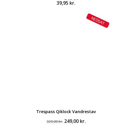
39,95
kr.
NEDSAT
Trespass Qiklock Vandrestav
Den
Den
249,00
kr.
329,00
kr.
oprindelige
aktuelle