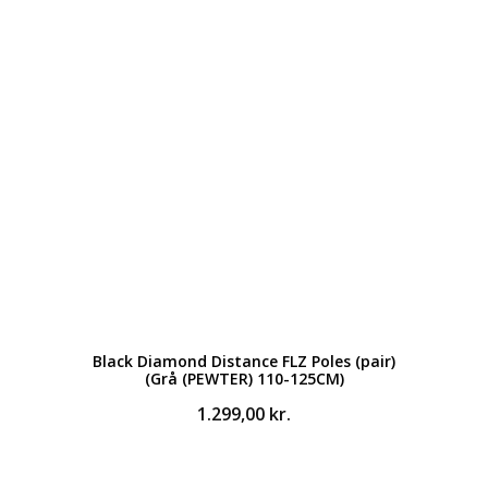
pris
pris
var:
er:
329,00 kr..
249,00 kr..
Black Diamond Distance FLZ Poles (pair)
(Grå (PEWTER) 110-125CM)
1.299,00
kr.