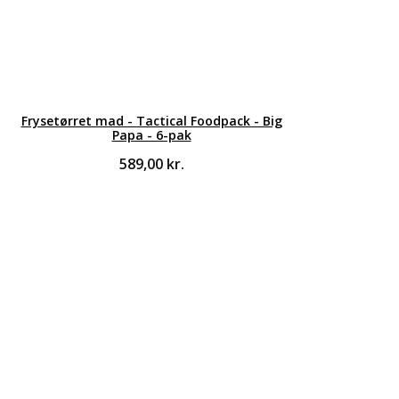
Frysetørret mad - Tactical Foodpack - Big
Papa - 6-pak
589,00
kr.