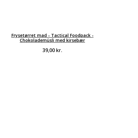
Frysetørret mad - Tactical Foodpack -
Chokolademüsli med kirsebær
39,00
kr.