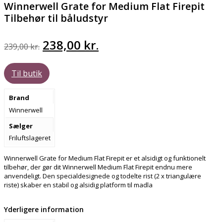
Winnerwell Grate for Medium Flat Firepit
Tilbehør til båludstyr
Den
Den
238,00
kr.
239,00
kr.
oprindelige
aktuelle
Til butik
pris
pris
var:
er:
Brand
239,00 kr..
238,00 kr..
Winnerwell
Sælger
Friluftslageret
Winnerwell Grate for Medium Flat Firepit er et alsidigt og funktionelt
tilbehør, der gør dit Winnerwell Medium Flat Firepit endnu mere
anvendeligt. Den specialdesignede og todelte rist (2 x triangulære
riste) skaber en stabil og alsidig platform til madla
Yderligere information