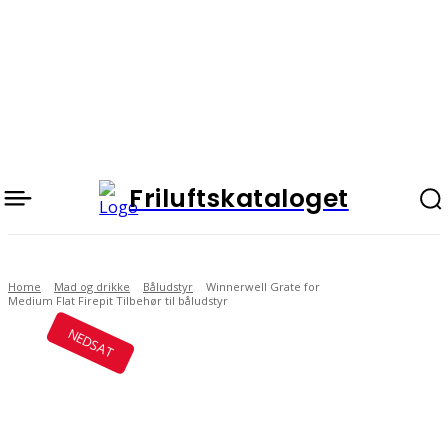
Friluftskataloget
Home
Mad og drikke
Båludstyr
Winnerwell Grate for
Medium Flat Firepit Tilbehør til båludstyr
NEDSAT