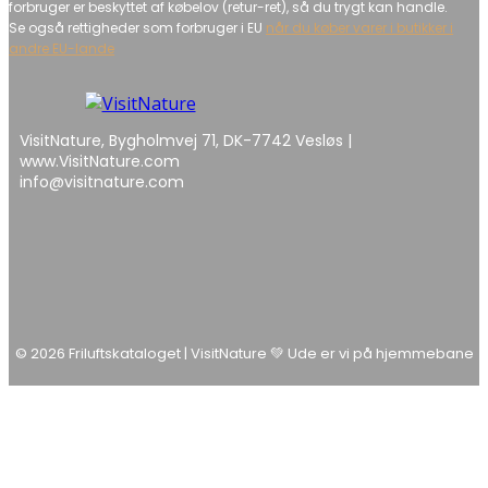
forbruger er beskyttet af købelov (retur-ret), så du trygt kan handle.
Se også rettigheder som forbruger i EU
når du køber varer i butikker i
andre EU-lande
VisitNature, Bygholmvej 71, DK-7742 Vesløs |
www.VisitNature.com
info@visitnature.com
© 2026 Friluftskataloget | VisitNature 💚 Ude er vi på hjemmebane