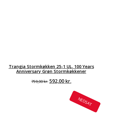
Trangia Stormkøkken 25-1 UL, 100 Years
Anniversary Grøn Stormkøkkener
Den
Den
592,00
kr.
759,00
kr.
oprindelige
aktuelle
pris
pris
var:
er:
NEDSAT
759,00 kr..
592,00 kr..