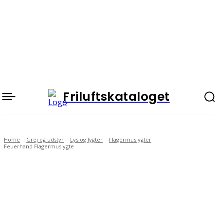
Friluftskataloget
Home
Grej og udstyr
Lys og lygter
Flagermuslygter
Feuerhand Flagermuslygte