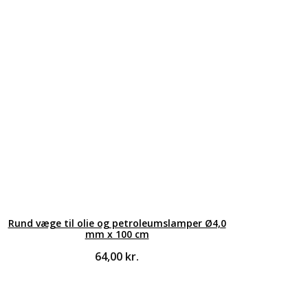
Rund væge til olie og petroleumslamper Ø4,0
mm x 100 cm
64,00
kr.