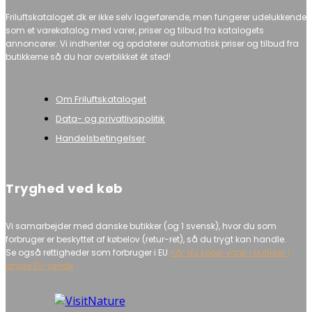
Friluftskataloget.dk er ikke selv lagerførende, men fungerer udelukkende
som et varekatalog med varer, priser og tilbud fra katalogets
annoncører. Vi indhenter og opdaterer automatisk priser og tilbud fra
butikkerne så du har overblikket ét sted!
Om Friluftskataloget
Data- og privatlivspolitik
Handelsbetingelser
Tryghed ved køb
Vi samarbejder med danske butikker (og 1 svensk), hvor du som
forbruger er beskyttet af købelov (retur-ret), så du trygt kan handle.
Se også rettigheder som forbruger i EU
når du køber varer i butikker i
andre EU-lande