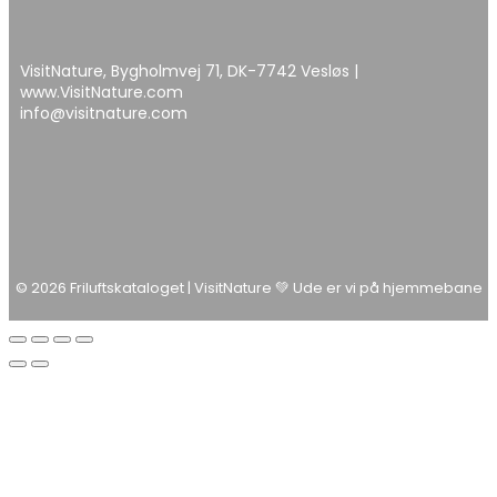
VisitNature, Bygholmvej 71, DK-7742 Vesløs |
www.VisitNature.com
info@visitnature.com
© 2026 Friluftskataloget | VisitNature 💚 Ude er vi på hjemmebane