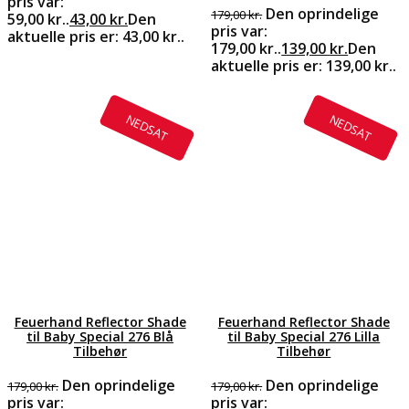
pris var:
Den oprindelige
179,00
kr.
59,00 kr..
43,00
kr.
Den
pris var:
aktuelle pris er: 43,00 kr..
179,00 kr..
139,00
kr.
Den
aktuelle pris er: 139,00 kr..
NEDSAT
NEDSAT
Feuerhand Reflector Shade
Feuerhand Reflector Shade
til Baby Special 276 Blå
til Baby Special 276 Lilla
Tilbehør
Tilbehør
Den oprindelige
Den oprindelige
179,00
kr.
179,00
kr.
pris var:
pris var: