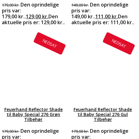
Den oprindelige
Den oprindelige
179,00
kr.
149,00
kr.
pris var:
pris var:
179,00 kr..
129,00
kr.
Den
149,00 kr..
111,00
kr.
Den
aktuelle pris er: 129,00 kr..
aktuelle pris er: 111,00 kr..
NEDSAT
NEDSAT
Feuerhand Reflector Shade
Feuerhand Reflector Shade
til Baby Special 276 Grøn
til Baby Special 276 Gul
Tilbehør
Tilbehør
Den oprindelige
Den oprindelige
179,00
kr.
179,00
kr.
pris var:
pris var: