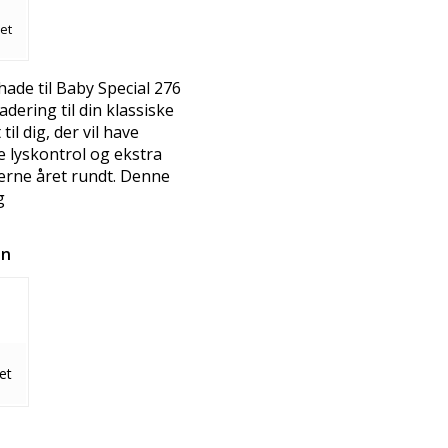
ret
ade til Baby Special 276
dering til din klassiske
il dig, der vil have
 lyskontrol og ekstra
terne året rundt. Denne
g
on
ret