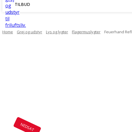
TILBUD
Home
Grej og udstyr
Lys og lygter
Flagermuslygter
Feuerhand Refle
NEDSAT