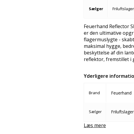
Sælger
Friluftslage
Feuerhand Reflector Sh
er den ultimative opgra
flagermuslygte - skabt t
maksimal hygge, bedre
beskyttelse af din lan
reflektor, fremstillet i 
Yderligere informati
Brand
Feuerhand
Sælger
Friluftslage
Læs mere