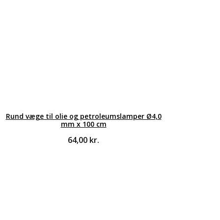
Rund væge til olie og petroleumslamper Ø4,0
mm x 100 cm
64,00
kr.