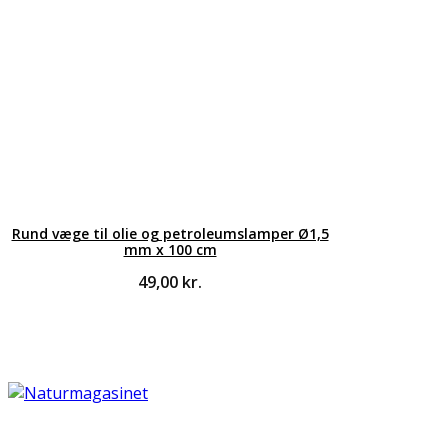
Rund væge til olie og petroleumslamper Ø1,5
mm x 100 cm
49,00
kr.