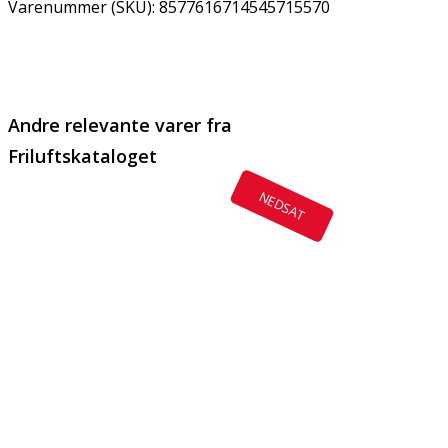
Varenummer (SKU):
8577616714545715570
Email
Copy URL
Andre relevante varer fra
Friluftskataloget
NEDSAT