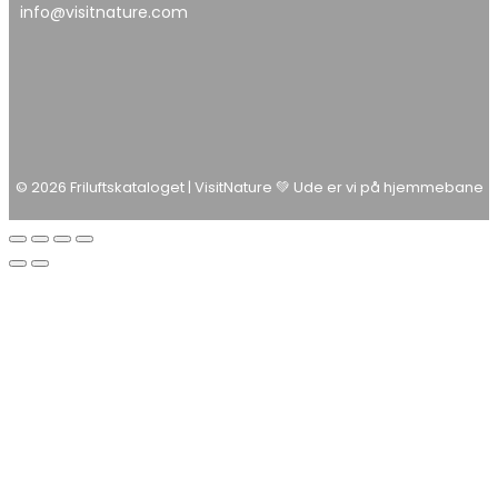
info@visitnature.com
© 2026 Friluftskataloget | VisitNature 💚 Ude er vi på hjemmebane