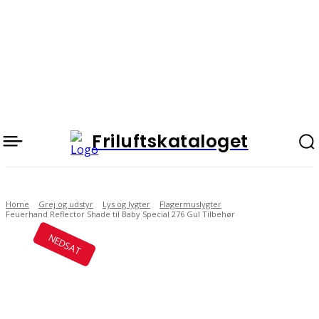
Friluftskataloget
Home
Grej og udstyr
Lys og lygter
Flagermuslygter
Feuerhand Reflector Shade til Baby Special 276 Gul Tilbehør
NEDSAT