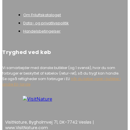
Om Friluftskataloget
Data- og privatlivspolitik
Handelsbetingelser
Tryghed ved køb
Vi samarbejder med danske butikker (og 1 svensk), hvor du som
forbruger er beskyttet af købelov (retur-ret), så du trygt kan handle.
Se også rettigheder som forbruger i EU
når du køber varer i butikker i
andre EU-lande
VisitNature, Bygholmvej 71, DK-7742 Vesløs |
www.VisitNature.com