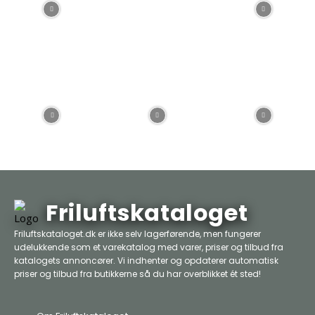
Friluftskataloget
Friluftskataloget.dk er ikke selv lagerførende, men fungerer
udelukkende som et varekatalog med varer, priser og tilbud fra
katalogets annoncører. Vi indhenter og opdaterer automatisk
priser og tilbud fra butikkerne så du har overblikket ét sted!