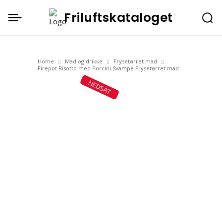
Friluftskataloget
Home
Mad og drikke
Frysetørret mad
Firepot Risotto med Porcini Svampe Frysetørret mad
NEDSAT