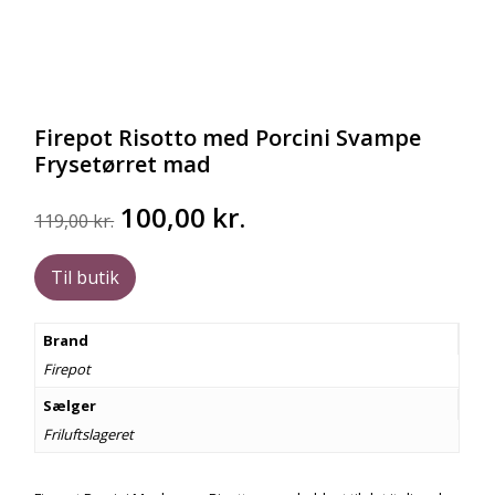
Firepot Risotto med Porcini Svampe
Frysetørret mad
Den
Den
100,00
kr.
119,00
kr.
oprindelige
aktuelle
pris
pris
Til butik
var:
er:
119,00 kr..
100,00 kr..
Brand
Firepot
Sælger
Friluftslageret