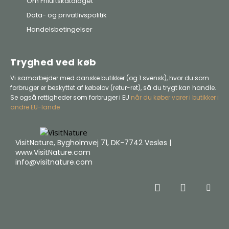
Om Friluftskataloget
Data- og privatlivspolitik
Handelsbetingelser
Tryghed ved køb
Vi samarbejder med danske butikker (og 1 svensk), hvor du som
forbruger er beskyttet af købelov (retur-ret), så du trygt kan handle.
Se også rettigheder som forbruger i EU
når du køber varer i butikker i
andre EU-lande
VisitNature, Bygholmvej 71, DK-7742 Vesløs |
www.VisitNature.com
info@visitnature.com