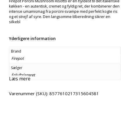
Firepot Porcini Mushroom Risotto er en hyldest til det italienske
køkken - en autentisk, cremet og fyldig ret, der kombinerer den
intense umamismag fra porcini-svampe med perfekt kogte ris
og et strejf af syre. Den langsomme tilberedning sikrer en
silkebl
Yderligere information
Brand
Firepot
Sælger
Friluftslageret
Læs mere
Varenummer (SKU):
8577610217315604581
Email
Copy URL