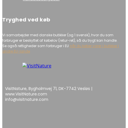
Tryghed ved køb
Vi samarbejder med danske butikker (og 1 svensk), hvor du som
forbruger er beskyttet af købelov (retur-ret), så du trygt kan handle.
Se også rettigheder som forbruger i EU
når du køber varer i butikker i
andre EU-lande
VisitNature, Bygholmvej 71, DK-7742 Vesløs |
www.VisitNature.com
info@visitnature.com