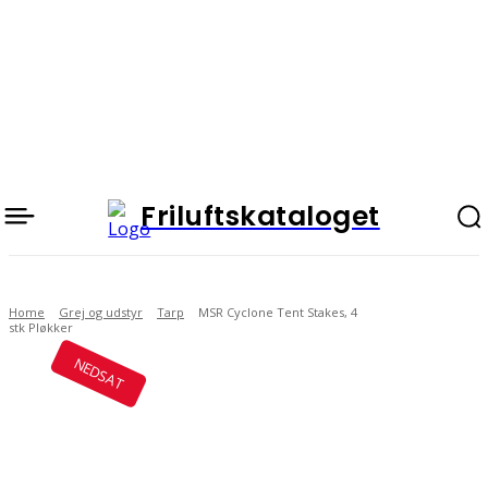
Friluftskataloget
Home
Grej og udstyr
Tarp
MSR Cyclone Tent Stakes, 4
stk Pløkker
NEDSAT