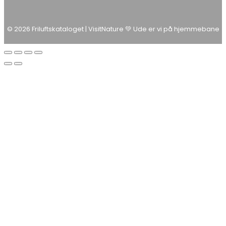
© 2026 Friluftskataloget | VisitNature 💚 Ude er vi på hjemmebane