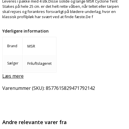
Leveres i pakke med 4 stk.Disse solide og lange MSR Cyclone Tent
Stakes på hele 25 cm. er det helt rette våben, når teltet eller tarpen
skal rejses og forankres forsvarligt på blødere underlag, hvor en
klassisk profilpløk har svært ved at finde fæste.De f
Yderligere information
Brand
MSR
Sælger
Friluftslageret
Læs mere
Varenummer (SKU):
8577615829471792142
Email
Copy URL
Andre relevante varer fra